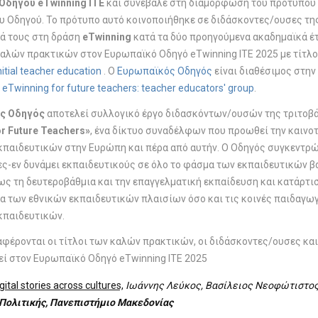
Οδηγού eTwinning ITE
και συνέβαλε στη διαμόρφωση του προτύπου 
 Οδηγού. Το πρότυπο αυτό κοινοποιήθηκε σε διδάσκοντες/ουσες της 
ά τους στη δράση
eTwinning
κατά τα δύο προηγούμενα ακαδημαϊκά έτη
αλών πρακτικών στον Ευρωπαϊκό Οδηγό eTwinning ITE 2025
με τίτλ
nitial teacher education
.
Ο
Ευρωπαϊκός Οδηγός
είναι διαθέσιμος στη
ν
eTwinning for future teachers: teacher educators' group
.
ς Οδηγός
αποτελεί συλλογικό έργο διδασκόντων/ουσών της τριτοβά
r Future Teachers»
, ένα δίκτυο συναδέλφων που προωθεί την καινοτ
κπαιδευτικών στην Ευρώπη και πέρα από αυτήν. Ο Οδηγός συγκεντρώ
ες-εν δυνάμει εκπαιδευτικούς σε όλο το φάσμα των εκπαιδευτικών 
ς τη δευτεροβάθμια και την επαγγελματική εκπαίδευση και κατάρτι
α των εθνικών εκπαιδευτικών πλαισίων όσο και τις κοινές παιδαγω
κπαιδευτικών.
φέρονται οι τίτλοι των καλών πρακτικών, οι διδάσκοντες/ουσες και
ί στον Ευρωπαϊκό Οδηγό eTwinning ITE 2025
gital stories across cultures,
Ιωάννης Λεύκος, Βασίλειος Νεοφώτιστος
Πολιτικής, Πανεπιστήμιο Μακεδονίας