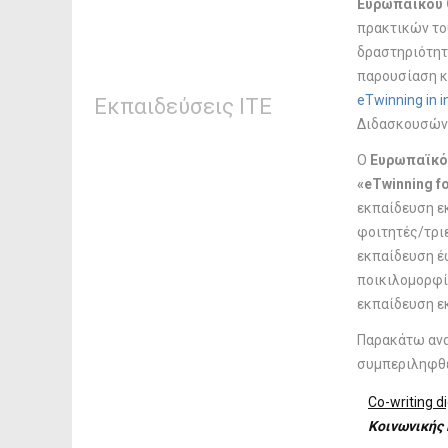
Ευρωπαϊκού 
πρακτικών του
δραστηριότητ
παρουσίαση κ
eTwinning in i
Εκπαιδεύσεις ΙΤΕ
Διδασκουσώ
Ο
Ευρωπαϊκό
«eTwinning fo
εκπαίδευση ε
φοιτητές/τρι
εκπαίδευση έω
ποικιλομορφί
εκπαίδευση ε
Παρακάτω ανα
συμπεριληφθε
Co-writing di
Κοινωνικής 