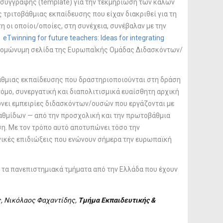
συγγραφής (template) για την τεκμηρίωση των καλών
τριτοβάθμιας εκπαίδευσης που είχαν διακριθεί για τη
 οι οποίοι/οποίες, στη συνέχεια, συνέβαλαν με την
ο
eTwinning for future teachers: Ideas for integrating
ν ομώνυμη σελίδα της ΕυρωπαΪκής Ομάδας Διδασκόντων/
θμιας εκπαίδευσης που δραστηριοποιούνται στη δράση
όμο, συνεργατική και διαπολιτισμικά ευαίσθητη αρχική
νει εμπειρίες διδασκόντων/ουσών που εργάζονται με
βαθμίδων — από την προσχολική και την πρωτοβάθμια
ση. Με τον τρόπο αυτό αποτυπώνει τόσο την
γικές επιδιώξεις που ενώνουν σήμερα την ευρωπαϊκή
 τα πανεπιστημιακά τμήματα από την Ελλάδα που έχουν
, Νικόλαος Φαχαντίδης,
Τμήμα Εκπαιδευτικής &