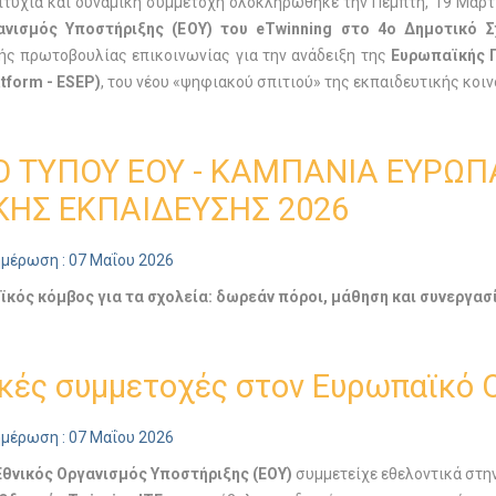
ιτυχία και δυναμική συμμετοχή ολοκληρώθηκε την Πέμπτη, 19 Μαρτί
ανισμός Υποστήριξης (ΕΟΥ) του eTwinning
στο 4ο Δημοτικό Σ
ς πρωτοβουλίας επικοινωνίας για την ανάδειξη της
Ευρωπαϊκής Π
tform - ESEP)
, του νέου «ψηφιακού σπιτιού» της εκπαιδευτικής κοι
Ο ΤΥΠΟΥ ΕΟΥ - ΚΑΜΠΑΝΙΑ ΕΥΡΩ
ΚΗΣ ΕΚΠΑΙΔΕΥΣΗΣ 2026
ημέρωση : 07 Μαΐου 2026
κός κόμβος για τα σχολεία: δωρεάν πόροι, μάθηση και συνεργασί
κές συμμετοχές στον Ευρωπαϊκό Ο
ημέρωση : 07 Μαΐου 2026
Εθνικός Οργανισμός Υποστήριξης (ΕΟΥ)
συμμετείχε εθελοντικά στην