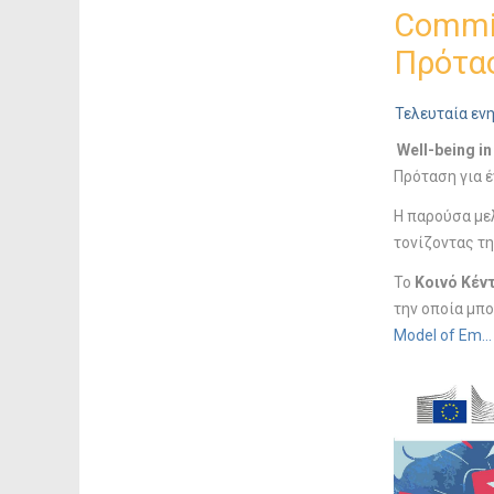
Commis
Πρότασ
Τελευταία εν
Well-being in
Πρόταση για 
Η παρούσα με
τονίζοντας τ
Το
Κοινό Κέν
την οποία μπο
Model of Em…