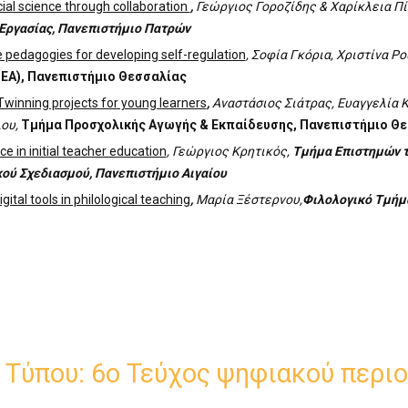
ial science through collaboration
,
Γεώργιος Γοροζίδης
& Χαρίκλεια Πί
Εργασίας, Πανεπιστήμιο Πατρών
e pedagogies for developing self-regulation
, Σοφία Γκόρια, Χριστίνα Ρ
ΕΑ), Πανεπιστήμιο Θεσσαλίας
Twinning projects for young learners
,
Αναστάσιος Σιάτρας, Ευαγγελία 
ου,
Τμήμα Προσχολικής Αγωγής & Εκπαίδευσης, Πανεπιστήμιο Θ
ce in initial teacher education
, Γεώργιος Κρητικός,
Τμήμα Επιστημών τ
κού
Σχεδιασμού, Πανεπιστήμιο Αιγαίου
igital tools in philological teaching
,
Μαρία Ξέστερνου
,
Φιλολογικό Τμήμ
 Τύπου: 6ο Τεύχος ψηφιακού περιο