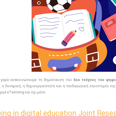
η χαρά ανακοινώνουμε τη δημοσίευση του
6ου τεύχους του ψηφι
ι η δυναμική, η δημιουργικότητα και η παιδαγωγική καινοτομία τη
ργα eTwinning και όχι μόνο.
ing in digital education Joint Res