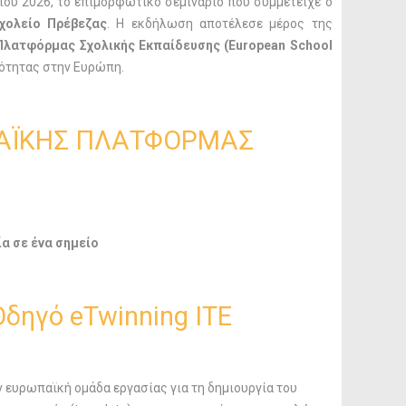
ου 2026, το επιμορφωτικό σεμινάριο που συμμετείχε ο
χολείο Πρέβεζας
. Η εκδήλωση αποτέλεσε μέρος της
λατφόρμας Σχολικής Εκπαίδευσης (European School
νότητας στην Ευρώπη.
ΠΑΪΚΗΣ ΠΛΑΤΦΟΡΜΑΣ
α σε ένα σημείο
δηγό eTwinning ITE
 ευρωπαϊκή ομάδα εργασίας για τη δημιουργία του