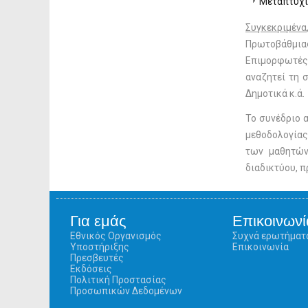
Μεταπτυχι
Συγκεκριμένα
Πρωτοβάθμια
Επιμορφωτές/
αναζητεί τη 
Δημοτικά κ.ά.
Το συνέδριο 
μεθοδολογίας
των μαθητών
διαδικτύου, 
Για εμάς
Επικοινωνί
Εθνικός Οργανισμός
Συχνά ερωτήματ
Υποστήριξης
Επικοινωνία
Πρεσβευτές
Εκδόσεις
Πολιτική Προστασίας
Προσωπικών Δεδομένων