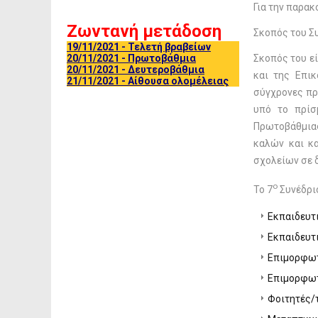
Για την παρα
Ζωντανή μετάδοση
Σκοπός του Σ
19/11/2021 - Τελετή βραβείων
20/11/2021 - Πρωτοβάθμια
Σκοπός του ε
20/11/2021 - Δευτεροβάθμια
και της Επικ
21/11/2021 - Αίθουσα ολομέλειας
σύγχρονες πρ
υπό το πρίσ
Πρωτοβάθμιας
καλών και κ
σχολείων σε δ
ο
Το 7
Συνέδριο
Εκπαιδευτ
Εκπαιδευτ
Επιμορφωτ
Επιμορφωτ
Φοιτητές/