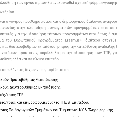
κολούθηση των εργαστηρίων θα ανακοινωθεί σχετική φόρμα εγγραφής.
υνεδρίου
ίναι ο γόνιμος προβληματισμός και ο δημιουργικός διάλογος αναφο
οινωνίας στην υλοποίηση συνεργατικών προγραμμάτων είτε σε ε
ακτικές για την υλοποίηση τέτοιων προγραμμάτων έτσι όπως διαμ
μα του Ευρωπαϊκού Προγράμματος Erasmus+. Ιδιαίτερα στοχεύει
 και Δευτεροβάθμιας εκπαίδευσης προς την κατεύθυνση ανάδειξης θ
αινοτόμων πρακτικών, παράλληλα με την αξιοποίηση των ΤΠΕ, γ
ιεθνές αλλά και σε εθνικό επίπεδο.
 απευθύνεται, δίχως να περιορίζεται σε:
ικούς Πρωτοβάθμιας Εκπαίδευσης
ικούς Δευτεροβάθμιας Εκπαίδευσης
ές/τριες ΤΠΕ
ές/τριες και επιμορφούμενους/ες ΤΠΕ Β΄ Επιπέδου.
τριες Παιδαγωγικών Τμημάτων και Τμημάτων Η/Υ & Πληροφορικής.