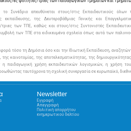
ακούς/ές φοιτητές/τριες των Παιδαγωγικών Τμημάτων και Τμημάτ
, το Συνέδριο απευθύνεται στους/στις Εκπαιδευτικούς όλων
ς εκπαίδευσης, της Δευτεροβάθμιας Γενικής και Επαγγελματι
τριες των ΤΠΕ, καθώς και στους/στις Συντονιστές Εκπαιδευτικ
συμβολή των ΤΠΕ στα ειδικευμένα σχολεία όπως αυτά των παλιννοσ
αφορά τόσο τη Δημόσια όσο και την Ιδιωτική Εκπαίδευση, αναζητών
, της καινοτομίας, της αποτελεσματικότητας, της δημιουργικότητα
 η παιδαγωγική χρήση εκπαιδευτικών λογισμικών, η χρήση του 
προωθώντας ταυτόχρονα τη σχολική συνεργασία σε ευρωπαϊκό, διεθνέ
α
Newsletter
α
Εγγραφή
Απεγγραφή
Πολιτική απορρήτου
ενημερωτικού δελτίου