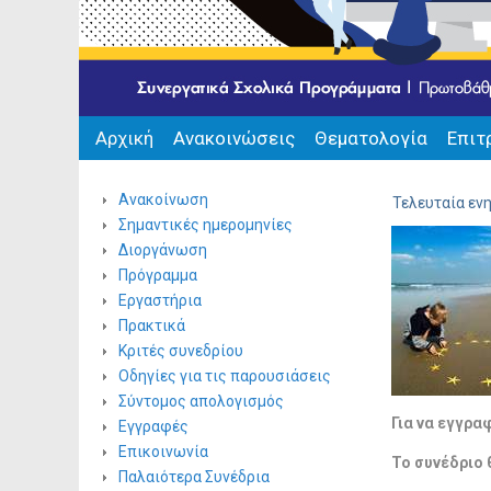
Αρχική
Ανακοινώσεις
Θεματολογία
Επιτ
Ανακοίνωση
Τελευταία εν
Σημαντικές ημερομηνίες
Διοργάνωση
Πρόγραμμα
Εργαστήρια
Πρακτικά
Κριτές συνεδρίου
Οδηγίες για τις παρουσιάσεις
Σύντομος απολογισμός
Για να εγγρα
Εγγραφές
Επικοινωνία
Το συνέδριο
Παλαιότερα Συνέδρια