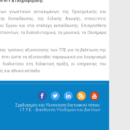
ων Η/Υ & Πληροφορικής
 των γνωστικών αντικειμένων της Προσχολικής και
κής Εκπαίδευσης, της Ειδικής Αγωγής, στους/στις
ού Έργου και στα στελέχη εκπαίδευσης. Επιπρόσθετα
τούντων, τα διαπολιτισμικά, τα μουσικά, τα Ολοήμερα
τας τρόπους αξιοποίησης των ΤΠΕ για τη βελτίωση της
ς έτσι ώστε να αξιοποιηθεί παραγωγικά για λογαριασμό
διαδικτύου στη διδακτική πράξη, οι υπηρεσίες του
ς και εθνικό επίπεδο.
Σχεδιασμός και Υλοποίηση δικτυακού τόπου:
Ι.Τ.Υ.Ε. -
Διεύθυνση Υποδομών και Δικτύων