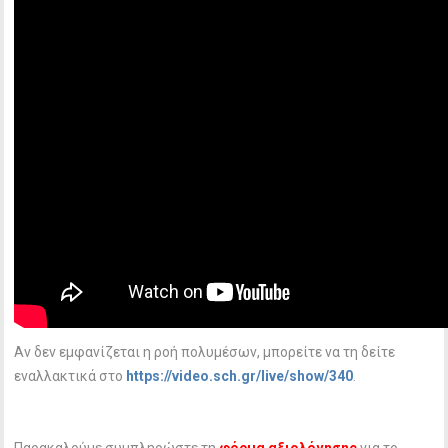
Αν δεν εμφανίζεται η ροή πολυμέσων, μπορείτε να τη δείτε
εναλλακτικά στο
https://video.sch.gr/live/show/340
.
Παρακαλούμε συμπληρώστε τη
φόρμα αξιολόγησης
για το