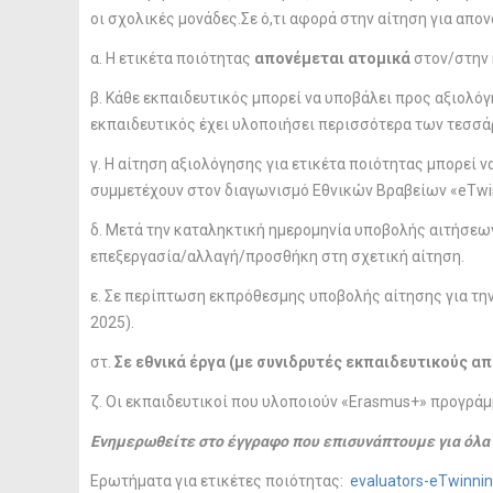
οι σχολικές μονάδες.Σε ό,τι αφορά στην αίτηση για απο
α. Η ετικέτα ποιότητας
απονέμεται ατομικά
στον/στην 
β. Kάθε εκπαιδευτικός μπορεί να υποβάλει προς αξιολό
εκπαιδευτικός έχει υλοποιήσει περισσότερα των τεσσάρω
γ. Η αίτηση αξιολόγησης για ετικέτα ποιότητας μπορεί ν
συμμετέχουν στον διαγωνισμό Εθνικών Βραβείων «eTwi
δ. Μετά την καταληκτική ημερομηνία υποβολής αιτήσεων
επεξεργασία/αλλαγή/προσθήκη στη σχετική αίτηση.
ε. Σε περίπτωση εκπρόθεσμης υποβολής αίτησης για την
2025).
στ.
Σε εθνικά έργα (με συνιδρυτές εκπαιδευτικούς απ
ζ. Οι εκπαιδευτικοί που υλοποιούν «Erasmus+» προγράμ
Ενημερωθείτε στο έγγραφο που επισυνάπτουμε για όλα τ
Ερωτήματα για ετικέτες ποιότητας:
evaluators-eTwinni