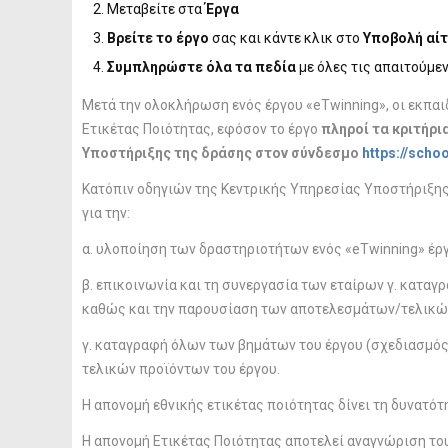
Μεταβείτε στα
Έργα
Βρείτε το έργο
σας και κάντε κλικ στο
Υποβολή αί
Συμπληρώστε όλα τα πεδία
με όλες τις απαιτούμε
Μετά την ολοκλήρωση ενός έργου «eTwinning», οι εκπαι
Ετικέτας Ποιότητας, εφόσον το έργο
πληροί τα κριτήρι
Υποστήριξης της δράσης στον σύνδεσμο
https://scho
Κατόπιν οδηγιών της Κεντρικής Υπηρεσίας Υποστήριξης
για την:
α. υλοποίηση των δραστηριοτήτων ενός «eTwinning» έρ
β. επικοινωνία και τη συνεργασία των εταίρων γ. κα
καθώς και την παρουσίαση των αποτελεσμάτων/τελικών
γ. καταγραφή όλων των βημάτων του έργου (σχεδιασμ
τελικών προϊόντων του έργου.
H απονομή εθνικής ετικέτας ποιότητας δίνει τη δυνατότ
Η απονομή Ετικέτας Ποιότητας αποτελεί αναγνώριση του