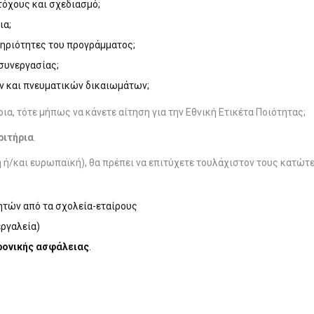
τόχους και σχεδιασμό;
ια;
τηριότητες του προγράμματος;
συνεργασίας;
ν και πνευματικών δικαιωμάτων;
ια, τότε μήπως να κάνετε αίτηση για την Εθνική Ετικέτα Ποιότητας;
ριτήρια
.
νική ή/και ευρωπαϊκή), θα πρέπει να επιτύχετε τουλάχιστον τους κατ
ητών από τα σχολεία-εταίρους
εργαλεία)
ρονικής ασφάλειας
.