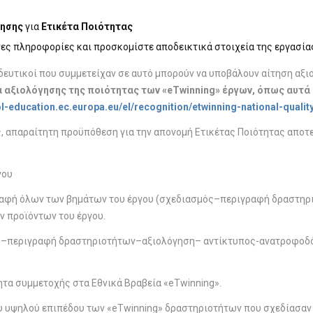
τησης
για
Ετικέτα Ποιότητας
νες πληροφορίες και προσκομίστε αποδεικτικά στοιχεία της εργασία
δευτικοί που συμμετείχαν σε αυτό μπορούν να υποβάλουν αίτηση αξιο
α αξιολόγησης της ποιότητας των «eTwinning» έργων, όπως αυτά
ol-education.ec.europa.eu/el/recognition/etwinning-national-quality
, απαραίτητη προϋπόθεση για την απονομή Ετικέτας Ποιότητας αποτ
γου
ταγραφή όλων των βημάτων του έργου (σχεδιασμός–περιγραφή δραστ
 προϊόντων του έργου.
ός–περιγραφή δραστηριοτήτων–αξιολόγηση– αντίκτυπος-ανατροφοδό
ητα συμμετοχής στα Εθνικά Βραβεία «eTwinning».
 υψηλού επιπέδου των «eTwinning» δραστηριοτήτων που σχεδίασαν κα