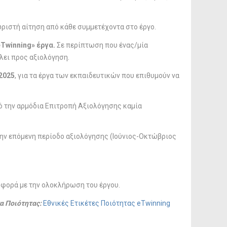
ωριστή αίτηση από κάθε συμμετέχοντα στο έργο.
eTwinning» έργα.
Σε περίπτωση που ένας/μία
λει προς αξιολόγηση.
 2025
, για τα έργα των εκπαιδευτικών που επιθυμούν να
ό την αρμόδια Επιτροπή Αξιολόγησης καμία
την επόμενη περίοδο αξιολόγησης (Ιούνιος-Οκτώβριος
 φορά με την ολοκλήρωση του έργου.
τα Ποιότητας:
Εθνικές Ετικέτες Ποιότητας eTwinning