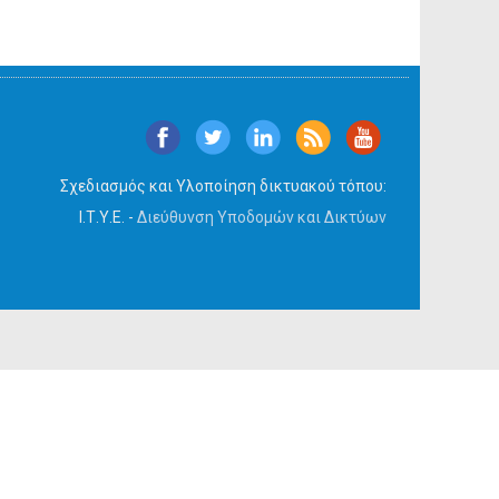
Σχεδιασμός και Υλοποίηση δικτυακού τόπου:
Ι.Τ.Υ.Ε. -
Διεύθυνση Υποδομών και Δικτύων