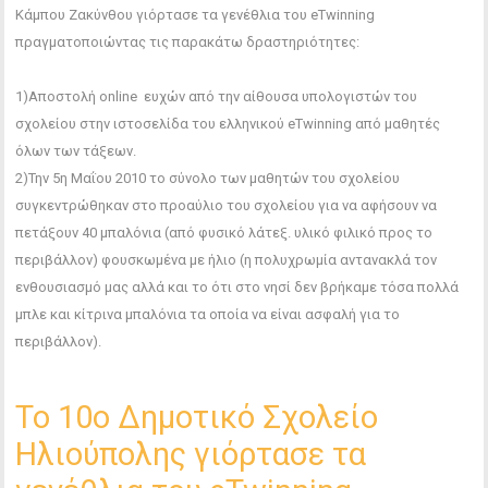
Κάμπου Ζακύνθου γιόρτασε τα γενέθλια του eTwinning
πραγματοποιώντας τις παρακάτω δραστηριότητες:
1)Αποστολή online ευχών από την αίθουσα υπολογιστών του
σχολείου στην ιστοσελίδα του ελληνικού eTwinning από μαθητές
όλων των τάξεων.
2)Την 5η Μαΐου 2010 το σύνολο των μαθητών του σχολείου
συγκεντρώθηκαν στο προαύλιο του σχολείου για να αφήσουν να
πετάξουν 40 μπαλόνια (από φυσικό λάτεξ. υλικό φιλικό προς το
περιβάλλον) φουσκωμένα με ήλιο (η πολυχρωμία αντανακλά τον
ενθουσιασμό μας αλλά και το ότι στο νησί δεν βρήκαμε τόσα πολλά
μπλε και κίτρινα μπαλόνια τα οποία να είναι ασφαλή για το
περιβάλλον).
Το 10ο Δημοτικό Σχολείο
Ηλιούπολης γιόρτασε τα