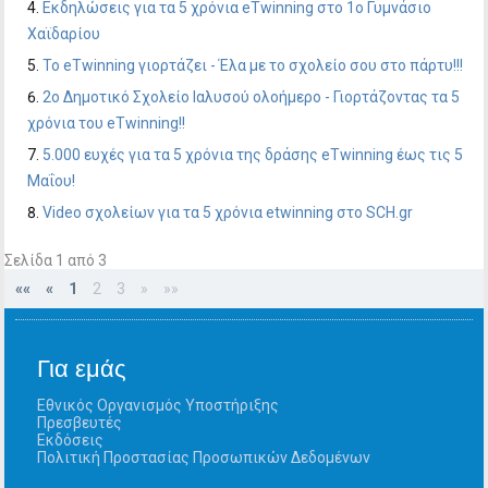
Εκδηλώσεις για τα 5 χρόνια eTwinning στο 1ο Γυμνάσιο
Χαϊδαρίου
To eTwinning γιορτάζει - Έλα με το σχολείο σου στο πάρτυ!!!
2o Δημοτικό Σχολείο Ιαλυσού ολοήμερο - Γιορτάζοντας τα 5
χρόνια του eTwinning!!
5.000 ευχές για τα 5 χρόνια της δράσης eTwinning έως τις 5
Μαΐου!
Video σχολείων για τα 5 χρόνια etwinning στο SCH.gr
Σελίδα 1 από 3
««
«
1
2
3
»
»»
Για εμάς
Εθνικός Οργανισμός Υποστήριξης
Πρεσβευτές
Εκδόσεις
Πολιτική Προστασίας Προσωπικών Δεδομένων