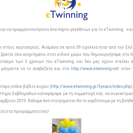
καν να πραγματοποιήσουν ένα πάρτυ γενεθλίων για το eTwinning κα
ν στους εορτασμούς. Ανάμεσα σε αυτά 39 σχολεία ήταν από την Ελλά
τα βρείτε όλα ανηρτημένα στον ειδικό χώρο που δημιουργήσαμε στο
h
τασμό των 5 χρόνων του eTwinning. και δεν μας έχουν στείλει α
 μπορείτε να το ανεβάζετε και στο
http://www.etwinning.net
. στον
τερο online βιβλίο ευχών (
http://www.etwinning.gr/5years/index.php
)
άστημα 3 εβδομάδων καταφέραμε. με τη συμμετοχή σας. να συγκεντρώσ
εμβρίου 2010. Βάλαμε ένα στοίχημα και θα το κερδίσουμε με τη βοήθ
χία στα προγράμματα σας!