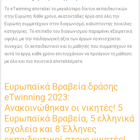
Το eTwinning αποτελεί το μεγαλύτερο δίκτυο εκπαιδευτικών
στην Ευρώπη. Κάθε χρόνο, εκατοντάδες έργα από όλη την
Ευρώπη συμμετέχουν στον διαγωνισμό, καλύπτοντας ποικίλες
κατηγορίες. Το επίπεδο του διαγωνισμού παραμένει εξαιρετικά
υψηλό, με την παιδαγωγική αξία των έργων να ενισχύεται
συνεχώς. Οι εκπαιδευτικοί και οι μαθητές που συμμετέχουν σε
αυτά τα έργα, κάθε χρόνο επιτυγχάνουν να προάγουν τη μάθηση
με όλο και πιο ποιοτικά αποτελέσματα.
Ευρωπαϊκά Βραβεία δράσης
eTwinning 2023:
Ανακοινώθηκαν οι νικητές! 5
Ευρωπαϊκά Βραβεία, 5 ελληνικά
σχολεία και 8 Έλληνες
εκπαιδευτικοί στους νικητές!