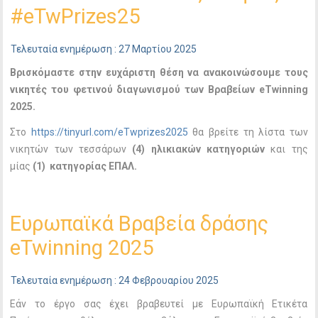
#eTwPrizes25
Τελευταία ενημέρωση : 27 Μαρτίου 2025
Βρισκόμαστε στην ευχάριστη θέση να ανακοινώσουμε τους
νικητές του φετινού διαγωνισμού των Βραβείων eTwinning
2025.
Στο
https://tinyurl.com/eTwprizes2025
θα βρείτε τη λίστα των
νικητών
των τεσσάρων
(4) ηλικιακών κατηγοριών
και της
μίας
(1) κατηγορίας ΕΠΑΛ.
Ευρωπαϊκά Βραβεία δράσης
eTwinning 2025
Τελευταία ενημέρωση : 24 Φεβρουαρίου 2025
Εάν το έργο σας έχει βραβευτεί με Ευρωπαϊκή Ετικέτα