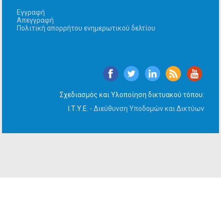
Εγγραφή
Απεγγραφή
Πολιτική απορρήτου ενημερωτικού δελτίου
Σχεδιασμός και Υλοποίηση δικτυακού τόπου:
Ι.Τ.Υ.Ε. -
Διεύθυνση Υποδομών και Δικτύων