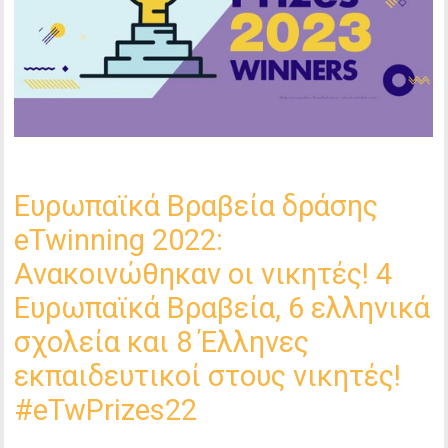
Ευρωπαϊκά Βραβεία δράσης
eTwinning 2022:
Ανακοινώθηκαν οι νικητές! 4
Ευρωπαϊκά Βραβεία, 6 ελληνικά
σχολεία και 8 Έλληνες
εκπαιδευτικοί στους νικητές!
#eTwPrizes22