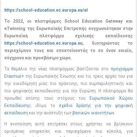
https://school-education.ec.europa.eu/el
Το 2022, οι πλατφόρμες School Education Gateway και
eTwinning της Ευρωπαϊκής Επιτροπής συγχωνεύτηκαν στην
Ευρωπαϊκή πλατφόρμα σχολικής εκπαίδευσης
https://school-education.ec.europa.eu
, διατηρώντας το
περιεχόμενο τους και επεκτείνοντάς το σε έναν ενιαίο,
σύγχρονο και προσβάσιμο χώρο.
Τα θεμέλια της νέας πλατφόρμας βασίζονται στο
πρόγραμμα
Erasmus+
της Ευρωπαϊκής Ένωσης και τις τρεις αρχές του για
την οικοδόμηση μιας πιο πράσινης, πιο συμπεριληπτικής και
πιο ψηφιακής εκπαίδευσης για την Ευρώπη. Η πλατφόρμα θα
προωθεί επίσης τους στόχους του
Ευρωπαϊκού Χώρου
Εκπαίδευσης
, ιδίως το
σχέδιο δράσης για την ψηφιακή
εκπαίδευση
και την ανάπτυξη των
βασικών ικανοτήτων
.
Η ενοποίηση αυτή επιτρέπει στους χρήστες να βρίσκουν
ορισμένες υπηρεσίες και περιεχόμενο πιο εύκολα, για