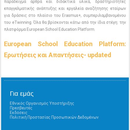
παράδειγμα άρθρα και διδακτικά υλικά, δραστηριότητες
επαγγελματικής ανάπτυξης και εργαλεία αναζήτησης εταίρων
για δράσεις στο πλαίσιο του Erasmus+, συμπεριλαμβανομένου
του eTwinning. Όλα θα βρίσκονται κάτω από την ίδια στέγη: την
πλατφόρμα European School Education Platform.
European School Education Platform:
Ερωτήσεις και Απαντήσεις- updated
Για εμάς
Εθνικός Οργανισμός Υποστήριξης
Πρεσβευτές
Εκδόσεις
Πολιτική Προστασίας Προσωπικών Δεδομένων