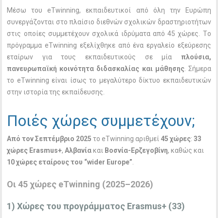
Μέσω του eTwinning, εκπαιδευτικοί από όλη την Ευρώπη
συνεργάζονται στο πλαίσιο διεθνών σχολικών δραστηριοτήτων
στις οποίες συμμετέχουν σχολικά ιδρύματα από 45 χώρες. Tο
πρόγραμμα eTwinning εξελίχθηκε από ένα εργαλείο εξεύρεσης
εταίρων για τους εκπαιδευτικούς σε μία
πλούσια,
πανευρωπαϊκή κοινότητα διδασκαλίας και μάθησης
. Σήμερα
το eTwinning είναι ίσως το μεγαλύτερο δίκτυο εκπαιδευτικών
στην ιστορία της εκπαίδευσης.
Ποιές χώρες συμμετέχουν;
Aπό τον Σεπτέμβριο 2025
το eTwinning αριθμεί
45 χώρες
:
33
χώρες Erasmus+
,
Αλβανία
και
Βοσνία-Ερζεγοβίνη
, καθώς και
10 χώρες εταίρους του “wider Europe”
.
Οι 45 χώρες eTwinning (2025–2026)
1) Χώρες του προγράμματος Erasmus+ (33)