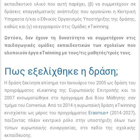
εκπαιδευτικό υλικό που αυτή παρέχει, (β) να συμμετέχουν σε
δράσεις επαγγελματικής ανάπτυξης που οργανώνει η Κεντρική
Υπηρεσία ή/και ο Εθνικός Οργανισμός Υποστήριξης της δράσης,
καθώς και (γ) να εγγραφούν στις Ομάδες eTwinning.
Ωστόσο, δεν έχουν τη δυνατότητα να συμμετέχουν στις
παιδαγωγικές ομάδες εκπαιδευτικών των σχολείων που
υλοποιούν έργα eTwinning με τους/τις μαθητές/τριές τους.
Πως εξελίχθηκε η δράση;
Η δράση ξεκίνησε επίσημα τον Ιανουάριο του 2005 ως δράση του
προγράμματος eLearning της Ευρωπαϊκής Επιτροπής και το
2007 ενσωματώθηκε στο πρόγραμμα Δια Βίου Μάθησης σαν
τμήμα του Comenius.
Από το 2014 η ευρωπαϊκή δράση eTwinning
ενισχύεται ως μέρος του προγράμματος
Erasmus+
(2014-2027),
παίζοντας πλέον κεντρικό ρόλο στην υποστήριξη όλων των
τύπων ευρωπαϊκής συνεργασίας, στο πεδίο της σχολικής
εκπαίδευσης.