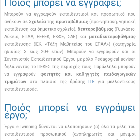
Ποιός μπορεί να εγγραφεί;
Μπορούν να εγγραφούν εκπαιδευτικοί και προσωπικό που
ανήκουν σε
Σχολεία
της
πρωτοβάθμιας
(προ-νηπιακή, νηπιακή
εκπαίδευση και δημοτικό σχολείο),
δευτεροβάθμιας
(Γυμνάσιο,
Λύκειο, ΕΠΑΛ, EEEEK, ΕΚΦΕ, ΣΔΕ) και
μεταδευτεροβάθμιας
εκπαίδευσης (ΙΕΚ, «Τάξη Μαθητείας του ΕΠΑΛ») (κατηγορία
ηλικίας: 3 έως 20+ ετών). Μπορούν να εγγραφούν και οι
Συντονιστές Εκπαιδευτικού Έργου με ρόλο Pedagogical adviser,
δηλώνοντας το ΠΕΚΕΣ της περιοχής τους. Παράλληλα μπορούν
να εγγραφούν
φοιτητές και καθηγητές παιδαγωγικών
τμημάτων
στο πλαίσιο της δράσης
ΙΤΕ
για μελλοντικούς
εκπαιδευτικούς.
Ποιός μπορεί να εγγράψει
έργο;
Έργα eTwinning δύνανται να υλοποιήσουν (α) όλα τα μέλη του
εκπαιδευτικού προσωπικού (αναπληρωτές και μόνιμοι