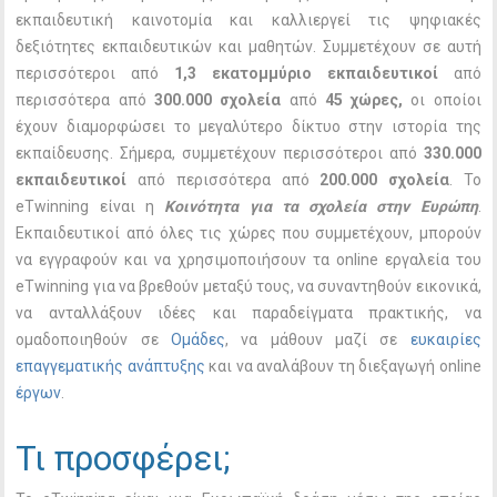
εκπαιδευτική καινοτομία και καλλιεργεί τις ψηφιακές
δεξιότητες εκπαιδευτικών και μαθητών. Συμμετέχουν σε αυτή
περισσότεροι από
1,3 εκατομμύριο εκπαιδευτικοί
από
περισσότερα από
300.000 σχολεία
από
45 χώρες,
οι οποίοι
έχουν διαμορφώσει
το μεγαλύτερο δίκτυο στην ιστορία της
εκπαίδευσης. Σήμερα, συμμετέχουν περισσότεροι από
330.000
εκπαιδευτικοί
από περισσότερα από
200.000 σχολεία
. Το
eTwinning είναι η
Κοινότητα για τα σχολεία στην Ευρώπη
.
Εκπαιδευτικοί από όλες τις χώρες που συμμετέχουν, μπορούν
να εγγραφούν και να χρησιμοποιήσουν τα online εργαλεία του
eTwinning για να βρεθούν μεταξύ τους, να συναντηθούν εικονικά,
να ανταλλάξουν ιδέες και παραδείγματα πρακτικής, να
ομαδοποιηθούν σε
Ομάδες
, να μάθουν μαζί σε
ευκαιρίες
επαγγεματικής ανάπτυξης
και να αναλάβουν τη διεξαγωγή online
έργων
.
Τι προσφέρει;