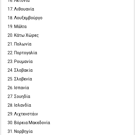
Λετονία
Λιθουανία
Λουξεμβούργο
Μάλτα
Κάτω Χώρες
Πολωνία
Πορτογαλία
Ρουμανία
Σλοβακία
Σλοβενία
Ισπανία
Σουηδία
Ισλανδία
Λιχτενστάιν
Βόρεια Μακεδονία
Νορβηγία