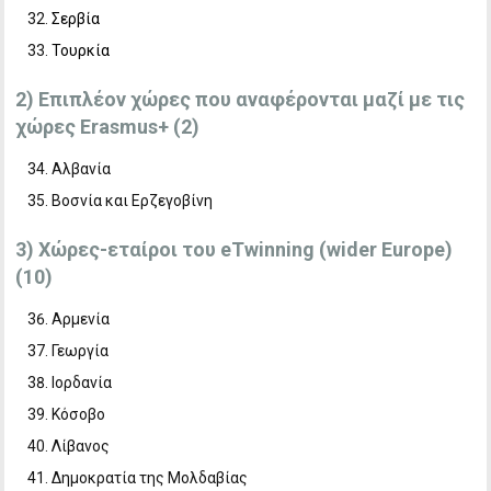
Σερβία
Τουρκία
2) Επιπλέον χώρες που αναφέρονται μαζί με τις
χώρες Erasmus+ (2)
Αλβανία
Βοσνία και Ερζεγοβίνη
3) Χώρες-εταίροι του eTwinning (wider Europe)
(10)
Αρμενία
Γεωργία
Ιορδανία
Κόσοβο
Λίβανος
Δημοκρατία της Μολδαβίας