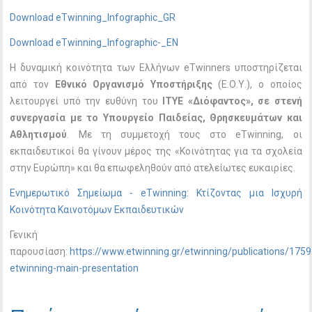
Download eTwinning_Infographic_GR
Download eTwinning_Infographic-_EN
Η δυναμική κοινότητα των Ελλήνων eTwinners υποστηρίζεται
από τον
Εθνικό Οργανισμό Υποστήριξης
(Ε.Ο.Υ.), ο οποίος
λειτουργεί υπό την ευθύνη του
ΙΤΥΕ «Διόφαντος», σε στενή
συνεργασία με το Υπουργείο Παιδείας, Θρησκευμάτων και
Αθλητισμού
. Με τη συμμετοχή τους στο eTwinning, οι
εκπαιδευτικοί θα γίνουν μέρος της «Κοινότητας για τα σχολεία
στην Ευρώπη» και θα επωφεληθούν από ατελείωτες ευκαιρίες.
Ενημερωτικό Σημείωμα - eTwinning: Κτίζοντας μια Ισχυρή
Κοινότητα Καινοτόμων Εκπαιδευτικών
Γενική
παρουσίαση:
https://www.etwinning.gr/etwinning/publications/1759
etwinning-main-presentation