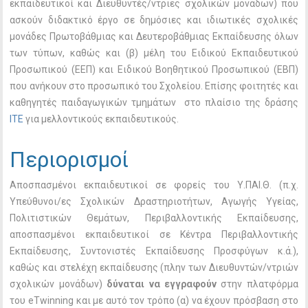
εκπαιδευτικοί και Διευθυντές/ντριες σχολικών μονάδων) που
ασκούν διδακτικό έργο σε δημόσιες και ιδιωτικές σχολικές
μονάδες Πρωτοβάθμιας και Δευτεροβάθμιας Εκπαίδευσης όλων
των τύπων, καθώς και (β) μέλη του Ειδικού Εκπαιδευτικού
Προσωπικού (ΕΕΠ) και Ειδικού Βοηθητικού Προσωπικού (ΕΒΠ)
που ανήκουν στο προσωπικό του Σχολείου. Επίσης φοιτητές και
καθηγητές παιδαγωγικών τμημάτων στο πλαίσιο της δράσης
ΙΤΕ
για μελλοντικούς εκπαιδευτικούς.
Περιορισμοί
Αποσπασμένοι εκπαιδευτικοί σε φορείς του Υ.ΠΑΙ.Θ. (π.χ.
Υπεύθυνοι/ες Σχολικών Δραστηριοτήτων, Αγωγής Υγείας,
Πολιτιστικών Θεμάτων, Περιβαλλοντικής Εκπαίδευσης,
αποσπασμένοι εκπαιδευτικοί σε Κέντρα Περιβαλλοντικής
Εκπαίδευσης, Συντονιστές Εκπαίδευσης Προσφύγων κ.ά.),
καθώς και στελέχη εκπαίδευσης (πλην των Διευθυντών/ντριών
σχολικών μονάδων)
δύναται να εγγραφούν
στην πλατφόρμα
του eTwinning και με αυτό τον τρόπο (α) να έχουν πρόσβαση στο