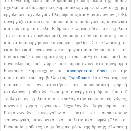
Το eTwinning είναι μια Eυρωπαϊκή δράση μέσω της οποίας
σχολεία από διαφορετικές Eυρωπαϊκές χώρες, κάνοντας χρήση
εργαλείων Τεχνολογιών Πληροφορίας και Επικοινωνιών (ΤΠΕ),
συνεργάζονται ώστε να αποκομίσουν παιδαγωγικά, κοινωνικά
και πολιτισμικά οφέλη. Η δράση eTwinning δίνει στα σχολεία
την ευκαιρία να μάθουν μαζί, να μοιραστούν τις απόψεις τους
και να δημιουργήσουν καινούργιες φιλίες.
Στο eTwinning, οι
εκπαιδευτικοί οργανώνουν και πραγματοποιούν επιτόπιες και
διαδικτυακές δραστηριότητες με τους μαθητές τους μαζί με
συναδέλφους από χώρες που συμμετέχουν στο πρόγραμμα
Erasmus+. Συμμετέχουν σε
συνεργατικά έργα
με την
υποστήριξη του περιβάλλοντος
TwinSpace
. To eTwinning δεν
σκοπεύει να αντικαταστήσει την παραδοσιακή μορφή
ανταλλαγής μαθητών. Είναι μία συνεργατική δράση όπου 2
τουλάχιστον σχολεία από 2 τουλάχιστον ευρωπαϊκές χώρες,
κάνοντας χρήση εργαλείων Τεχνολογιών Πληροφορίας και
Επικοινωνιών συνεργάζονται ώστε να αποκομίσουν
παιδαγωγικά, κοινωνικά και πολιτισμικά οφέλη.Όλοι οι
Ευρωπαίοι μαθητές και μαθήτριες μέσω της δράσης eTwinning