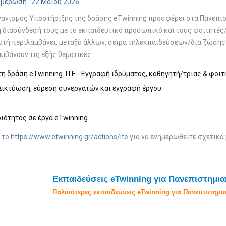
ημέρωση : 22 Μαΐου 2026
γανισμός Υποστήριξης της δράσης eTwinning προσφέρει στα Πανεπιστ
τη διασύνδεσή τους με το εκπαιδευτικό προσωπικό και τους φοιτητέ
υτή περιλαμβάνει, μεταξύ άλλων, σειρά τηλεκπαιδεύσεων/δια ζώσης
μβάνουν τις εξής θεματικές:
η δράση eTwinning ITE - Εγγραφή ιδρύματος, καθηγητή/τριας & φοι
Δικτύωση, εύρεση συνεργατών και εγγραφή έργου.
ιότητας σε έργα eTwinning.
 το
https://www.etwinning.gr/actions/ite
για να ενημερωθείτε σχετικά 