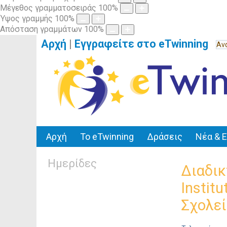
Μέγεθος γραμματοσειράς
100
%
Ύψος γραμμής
100
%
Απόσταση γραμμάτων
100
%
Αρχή
|
Εγγραφείτε στο eTwinning
Αρχή
Το eTwinning
Δράσεις
Νέα & 
Ημερίδες
Διαδικ
Instit
Σχολε