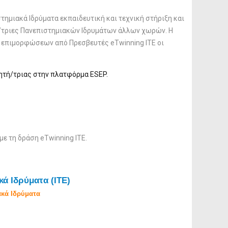
ημιακά Ιδρύματα εκπαιδευτική και τεχνική στήριξη και
ς/τριες Πανεπιστημιακών Ιδρυμάτων άλλων χωρών. Η
 επιμορφώσεων από Πρεσβευτές eTwinning ITE οι
τητή/τριας στην πλατφόρμα ESEP.
με τη δράση eTwinning ITE.