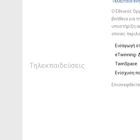
Τελευταία εν
Ο Εθνικός Ορ
βοήθεια για 
υποστήριξη α
οποίες περιλα
Εισαγωγή στ
eTwinning- 
TwinSpace.
Τηλεκπαιδεύσεις
Ενίσχυση πο
Eπισκεφθείτε