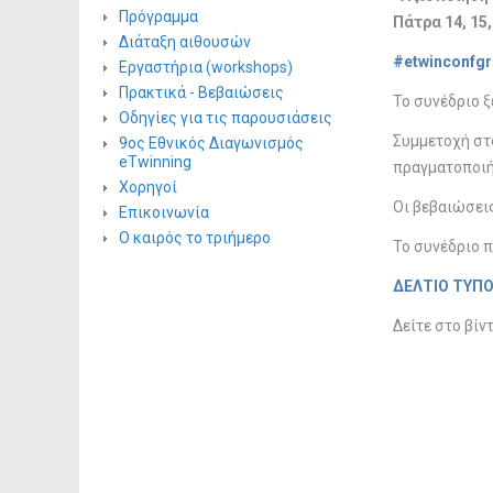
Πρόγραμμα
Πάτρα 14, 15
Διάταξη αιθουσών
#etwinconfgr
Εργαστήρια (workshops)
Πρακτικά - Βεβαιώσεις
Το συνέδριο ξ
Οδηγίες για τις παρουσιάσεις
Συμμετοχή στ
9ος Εθνικός Διαγωνισμός
eTwinning
πραγματοποιή
Χορηγοί
Οι βεβαιώσεις
Επικοινωνία
Ο καιρός το τριήμερο
Το συνέδριο π
ΔΕΛΤΙΟ ΤΥΠ
Δείτε στο βίν