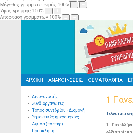
Μέγεθος γραμματοσειράς
100
%
Ύψος γραμμής
100
%
Απόσταση γραμμάτων
100
%
ΑΡΧΙΚΗ
ΑΝΑΚΟΙΝΩΣΕΙΣ
ΘΕΜΑΤΟΛΟΓΙΑ
Ε
Διοργανωτής
1 Πανε
Συνδιοργανωτές
Τόπος συνεδρίου - Διαμονή
Τελευταία ενη
Σημαντικές ημερομηνίες
ο
Αφίσα (πόστερ)
1
Πανελλήνι
Πρόσκληση
«Αξιοποίηση