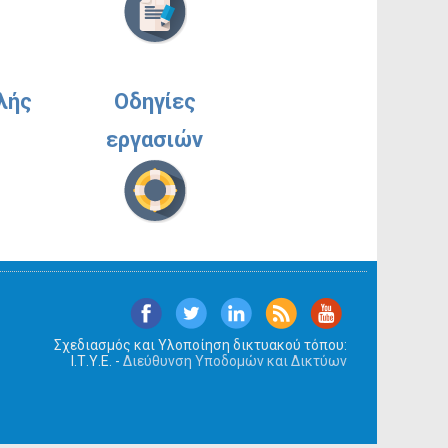
λής
Οδηγίες
εργασιών
Σχεδιασμός και Υλοποίηση δικτυακού τόπου:
Ι.Τ.Υ.Ε. -
Διεύθυνση Υποδομών και Δικτύων