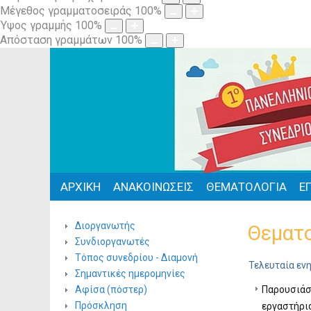
Μέγεθος γραμματοσειράς
100
%
Ύψος γραμμής
100
%
Απόσταση γραμμάτων
100
%
ΑΡΧΙΚΗ
ΑΝΑΚΟΙΝΩΣΕΙΣ
ΘΕΜΑΤΟΛΟΓΙΑ
Ε
Διοργανωτής
Θεματ
Συνδιοργανωτές
Τόπος συνεδρίου - Διαμονή
Τελευταία ενη
Σημαντικές ημερομηνίες
Αφίσα (πόστερ)
Παρουσιάσ
Πρόσκληση
εργαστήρια