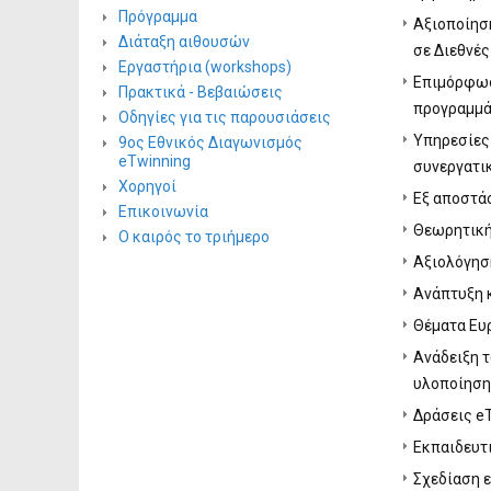
Πρόγραμμα
Αξιοποίησ
Διάταξη αιθουσών
σε Διεθνές
Εργαστήρια (workshops)
Επιμόρφωσ
Πρακτικά - Βεβαιώσεις
προγραμμά
Οδηγίες για τις παρουσιάσεις
Υπηρεσίες
9ος Εθνικός Διαγωνισμός
eTwinning
συνεργατι
Χορηγοί
Εξ αποστά
Επικοινωνία
Θεωρητική 
Ο καιρός το τριήμερο
Αξιολόγησ
Ανάπτυξη 
Θέματα Ευρ
Ανάδειξη τ
υλοποίηση
Δράσεις eT
Εκπαιδευτ
Σχεδίαση 