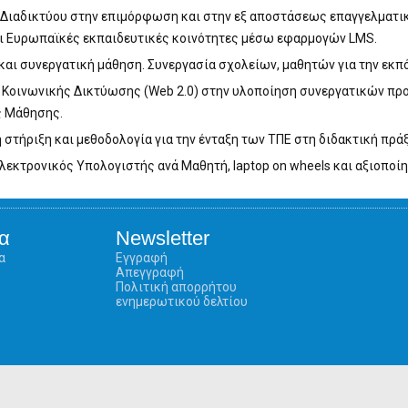
 Διαδικτύου στην επιμόρφωση και στην εξ αποστάσεως επαγγελματικ
αι Ευρωπαϊκές εκπαιδευτικές κοινότητες μέσω εφαρμογών LMS.
και συνεργατική μάθηση. Συνεργασία σχολείων, μαθητών για την εκπ
 Κοινωνικής Δικτύωσης (Web 2.0) στην υλοποίηση συνεργατικών πρ
ς Μάθησης.
στήριξη και μεθοδολογία για την ένταξη των ΤΠΕ στη διδακτική π
εκτρονικός Υπολογιστής ανά Μαθητή, laptop on wheels και αξιοπο
α
Newsletter
α
Εγγραφή
Απεγγραφή
Πολιτική απορρήτου
ενημερωτικού δελτίου