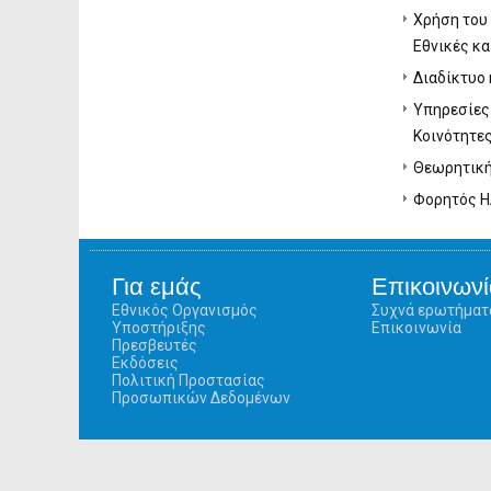
Χρήση του
Εθνικές κ
Διαδίκτυο 
Υπηρεσίες
Κοινότητε
Θεωρητική 
Φορητός Ηλ
Για εμάς
Επικοινωνί
Εθνικός Οργανισμός
Συχνά ερωτήματ
Υποστήριξης
Επικοινωνία
Πρεσβευτές
Εκδόσεις
Πολιτική Προστασίας
Προσωπικών Δεδομένων