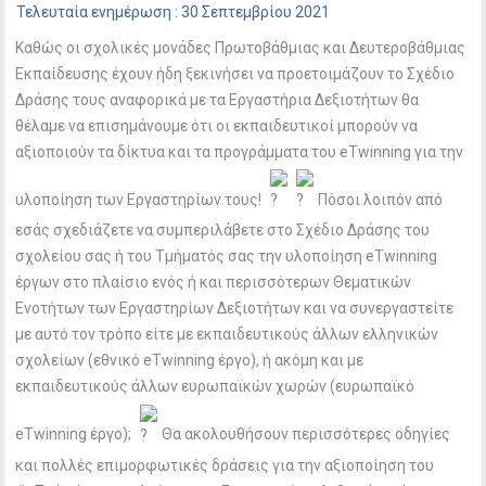
Τελευταία ενημέρωση : 30 Σεπτεμβρίου 2021
Καθώς οι σχολικές μονάδες Πρωτοβάθμιας και Δευτεροβάθμιας
Εκπαίδευσης έχουν ήδη ξεκινήσει να προετοιμάζουν το Σχέδιο
Δράσης τους αναφορικά με τα Εργαστήρια Δεξιοτήτων θα
θέλαμε να επισημάνουμε ότι οι εκπαιδευτικοί μπορούν να
αξιοποιούν τα δίκτυα και τα προγράμματα του eTwinning για την
υλοποίηση των Εργαστηρίων τους!
Πόσοι λοιπόν από
εσάς σχεδιάζετε να συμπεριλάβετε στο Σχέδιο Δράσης του
σχολείου σας ή του Τμήματός σας την υλοποίηση eTwinning
έργων στο πλαίσιο ενός ή και περισσότερων Θεματικών
Ενοτήτων των Εργαστηρίων Δεξιοτήτων και να συνεργαστείτε
με αυτό τον τρόπο είτε με εκπαιδευτικούς άλλων ελληνικών
σχολείων (εθνικό eTwinning έργο), ή ακόμη και με
εκπαιδευτικούς άλλων ευρωπαϊκών χωρών (ευρωπαϊκό
eTwinning έργο);
Θα ακολουθήσουν περισσότερες οδηγίες
και πολλές επιμορφωτικές δράσεις για την αξιοποίηση του