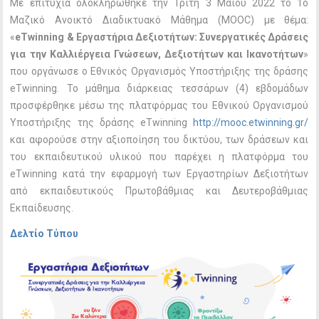
Με επιτυχία ολοκληρώθηκε την Τρίτη 3 Μαΐου 2022 το 1ο
Μαζικό Ανοικτό Διαδικτυακό Μάθημα (ΜΟΟC) με θέμα:
«
eTwinning & Εργαστήρια Δεξιοτήτων: Συνεργατικές Δράσεις
για την Καλλιέργεια Γνώσεων, Δεξιοτήτων και Ικανοτήτων
»
που οργάνωσε ο Εθνικός Οργανισμός Υποστήριξης της δράσης
eTwinning. Το μάθημα διάρκειας τεσσάρων (4) εβδομάδων
προσφέρθηκε μέσω της πλατφόρμας του Εθνικού Οργανισμού
Υποστήριξης της δράσης eTwinning
http://mooc.etwinning.gr/
και αφορούσε στην αξιοποίηση του δικτύου, των δράσεων και
του εκπαιδευτικού υλικού που παρέχει η πλατφόρμα του
eTwinning κατά την εφαρμογή των Εργαστηρίων Δεξιοτήτων
από εκπαιδευτικούς Πρωτοβάθμιας και Δευτεροβάθμιας
Εκπαίδευσης.
Δελτίο Τύπου