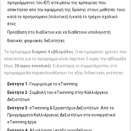
προγράμματος του ΙΕΠ, είτε μέσω της εμπειρίας που
απέκτησαν από την εφαρμογή της δράσης στους μαθητές τους
κατά το προηγούμενο (πιλοτικό) ή κατά το τρέχον σχολικό
έτος
Πρόσβαση στο διαδίκτυο και να διαθέτουν υπολογιστή
Βασικές ψηφιακές δεξιότητες
Το πρόγραμμα
διαρκεί 4 εβδομάδες
. Ο εκτιμώμενος χρόνος που
απαιτείται για το πρόγραμμα είναι περίπου 5 ώρες την εβδομάδα
(έως
20 ώρες συνολικά
). Ειδικότερα, οι συμμετέχοντες στο
πρόγραμμα θα παρακολουθήσουν τις εξής διδακτικές ενότητες:
Ενότητα 1
-Γνωριμία με το eTwinning
Ενότητα 2
- Συμβολή του eTwinning στην Καλλιέργεια
Δεξιοτήτων
Ενότητα 3
- eTwinning & Eργαστήρια Δεξιοτήτων: Από τα
Προγράμματα Καλλιέργειας Δεξιοτήτων στα συνεργατικά
eTwinning έργα
Ενότητα 4
- Αξιολόγηση μεταξύ συναδέλφων