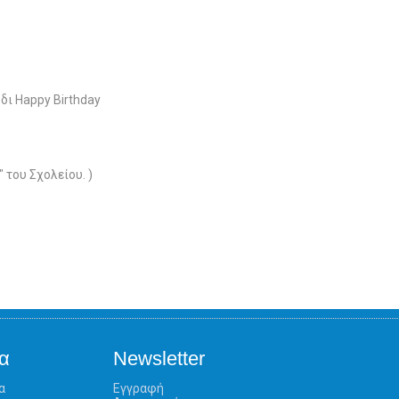
δι Happy Birthday
" του Σχολείου. )
α
Newsletter
α
Εγγραφή