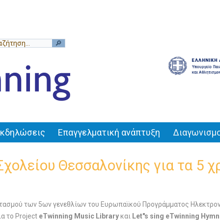
Εκδηλώσεις
Επαγγελματική ανάπτυξη
Διαγωνισμο
χολείου Θεσσαλονίκης για τα 5 χρ
ορτασμού των 5ων γενεθλίων του Ευρωπαϊκού Προγράμματος Ηλεκτρο
α το Project
eTwinning Music Library
και
Let"s sing eTwinning Hymn