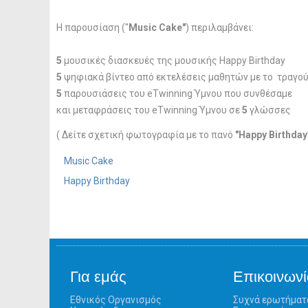
Η παρουσίαση ("
Music Cake"
) περιλαμβάνει:
5
μουσικές διασκευές της μουσικής Happy Birthday
5
ψηφιακά βίντεο από εκτελέσεις μαθητών με το τραγού
5
παρουσιάσεις του eTwinning Ύμνου που συνθέσαμε
και μεταφράσεις του eTwinning Ύμνου σε
5
γλώσσες
( Δείτε σχετική φωτογραφία με το πανό
"Happy Birthday
Music Cake
Happy Birthday
Για εμάς
Επικοινωνί
Εθνικός Οργανισμός
Συχνά ερωτήματ