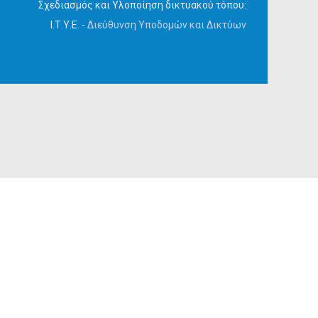
Σχεδιασμός και Υλοποίηση δικτυακού τόπου:
Ι.Τ.Υ.Ε. -
Διεύθυνση Υποδομών και Δικτύων