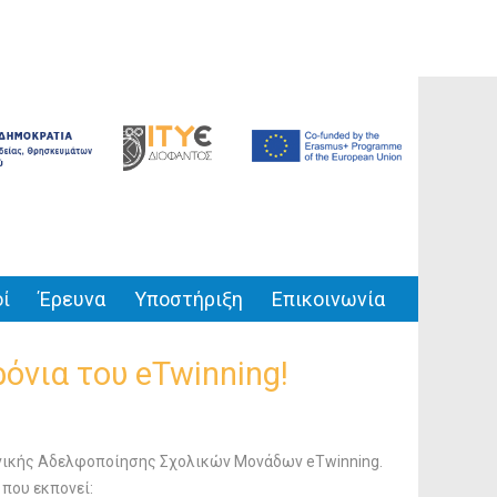
ί
Έρευνα
Υποστήριξη
Επικοινωνία
όνια του eTwinning!
νικής Αδελφοποίησης Σχολικών Μονάδων eTwinning.
που εκπονεί: