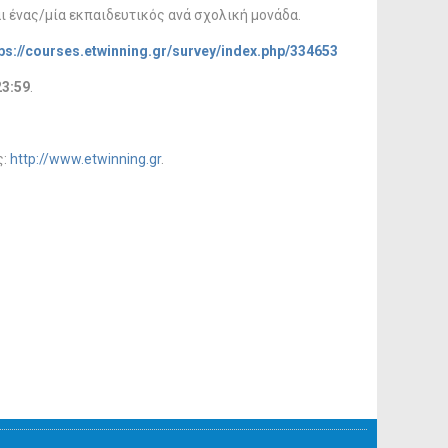
ι ένας/μία εκπαιδευτικός ανά σχολική μονάδα.
ps://courses.etwinning.gr/survey/index.php/334653
3:59
.
ς:
http://www.etwinning.gr
.