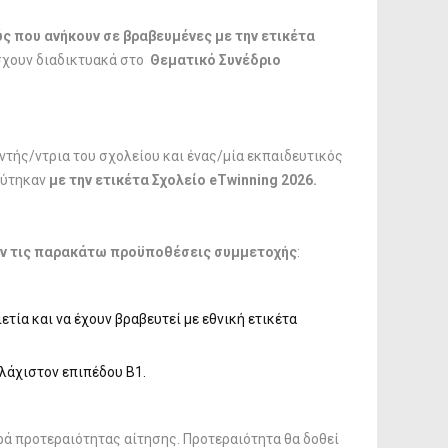
ς που ανήκουν σε βραβευμένες με την ετικέτα
χουν διαδικτυακά στο
Θεματικό Συνέδριο
ντής/ντρια του σχολείου και ένας/μία εκπαιδευτικός
εύτηκαν
με την ετικέτα Σχολείο
eTwinning
2026.
ούν τις παρακάτω προϋποθέσεις συμμετοχής
:
τία και να έχουν βραβευτεί με εθνική ετικέτα
λάχιστον επιπέδου Β1.
ά προτεραιότητας αίτησης. Προτεραιότητα θα δοθεί