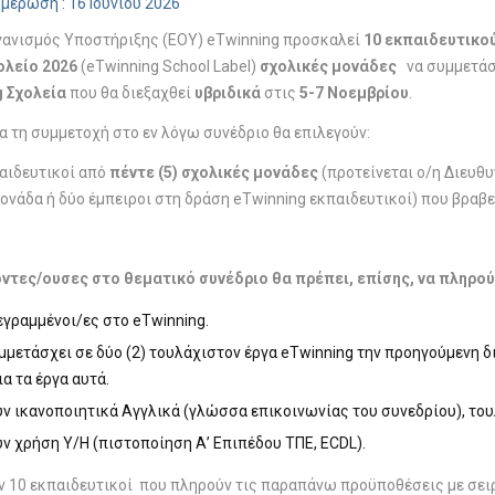
μέρωση : 16 Ιουνίου 2026
γανισμός Υποστήριξης (ΕΟΥ) eTwinning προσκαλεί
10 εκπαιδευτικού
ολείο 2026
(eTwinning School Label)
σχολικές μονάδες
να συμμετάσ
g
Σχολεία
που θα διεξαχθεί
υβριδικά
στις
5-7 Νοεμβρίου
.
ια τη συμμετοχή στο εν λόγω συνέδριο θα επιλεγούν:
αιδευτικοί από
πέντε (5)
σχολικές μονάδες
(προτείνεται ο/η Διευθυ
ονάδα ή δύο έμπειροι στη δράση eTwinning εκπαιδευτικοί) που βραβ
ντες/ουσες στο θεματικό συνέδριο θα πρέπει, επίσης, να πληρ
γεγραμμένοι/ες στο eTwinning.
μμετάσχει σε δύο (2) τουλάχιστον έργα eTwinning την προηγούμενη διε
α τα έργα αυτά.
ν ικανοποιητικά Αγγλικά (γλώσσα επικοινωνίας του συνεδρίου), του
ν χρήση Υ/Η (πιστοποίηση Α’ Επιπέδου ΤΠΕ, ECDL).
ν 10 εκπαιδευτικοί που πληρούν τις παραπάνω προϋποθέσεις με σειρ