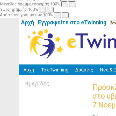
Μέγεθος γραμματοσειράς
100
%
Ύψος γραμμής
100
%
Απόσταση γραμμάτων
100
%
Αρχή
|
Εγγραφείτε στο eTwinning
Αρχή
Το eTwinning
Δράσεις
Νέα & 
Ημερίδες
Πρόσκλ
στο υβ
7 Νοεμ