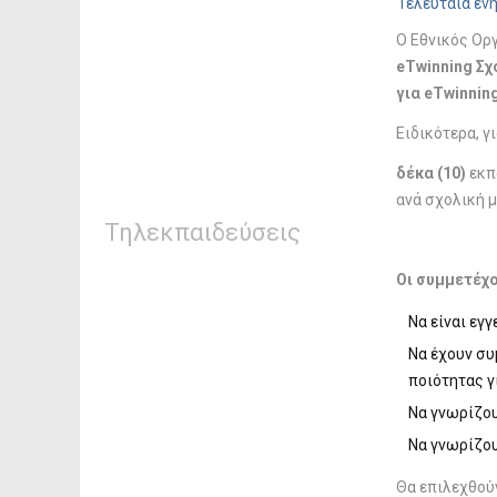
Τελευταία ενη
Ο Εθνικός Ορ
eTwinning
Σχ
για
eTwinnin
Ειδικότερα, γ
δέκα (10)
εκπ
ανά σχολική μ
Τηλεκπαιδεύσεις
Οι συμμετέχο
Να είναι εγ
Να έχουν συ
ποιότητας γι
Να γνωρίζου
Να γνωρίζου
Θα επιλεχθού