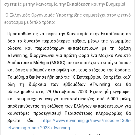
σχετικές με την Καινοτομία, την Εκπαίδευση και την Ευημερία!
Ο Ελληνικός Οργανισμός Υποστήριξης συμμετέχει στον φετινό
εορτασμό με διπλό τρόπο:
Προσπαθώντας να φέρει την Καινοτομία στην Εκπαίδευση σε
όσο το δυνατόν περισσότερες τάξεις, μέσω της γνωριμίας
ολοένα και περισσότερων εκπαιδευτικών με τη δράση
eTwinning, διοργανώνει για πρώτη φορά ένα Μαζικό Ανοικτό
Διαδικτυακό Μάθημα (ΜΟΟC) που σκοπό έχει να εισάγει όσους
και όσες επιθυμούν στα οφέλη και τους στόχους της δράσης.
Το μάθημα ξεκίνησε ήδη από τις 18 Σεπτεμβρίου, θα τρέξει καθ‘
όλη τη διάρκεια των εβδομάδων eTwinning και θα
ολοκληρωθεί στις 29 Οκτωβρίου 2023. Έχουν ήδη εγγραφεί
και συμμετέχουν ενεργά περισσότεροι/ες από 6.000 μέλη,
αποδεικνύοντας τη διάθεση των Ελλήνων εκπαιδευτικών για
καινοτόμες προσεγγίσεις! Περισσότερες πληροφορίες θα
βρείτε εδώ:
https://www.etwinning.gr/news/moodle/1306-
etwinning-mooc-2023-etwinning