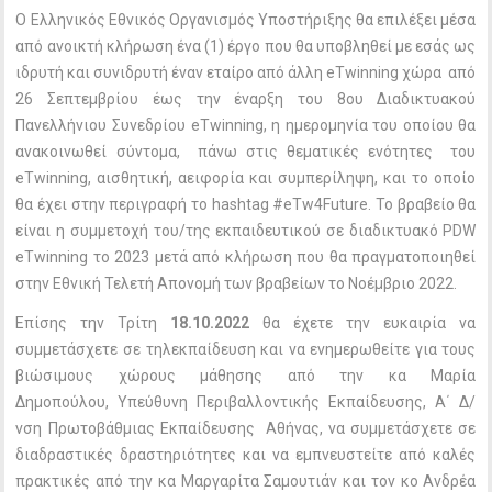
Ο Ελληνικός Εθνικός Οργανισμός Υποστήριξης θα επιλέξει μέσα
από ανοικτή κλήρωση ένα (1) έργο που θα υποβληθεί με εσάς ως
ιδρυτή και συνιδρυτή έναν εταίρο από άλλη eTwinning χώρα από
26 Σεπτεμβρίου έως την έναρξη του 8ου Διαδικτυακού
Πανελλήνιου Συνεδρίου eTwinning, η ημερομηνία του οποίου θα
ανακοινωθεί σύντομα, πάνω στις θεματικές ενότητες του
eTwinning, αισθητική, αειφορία και συμπερίληψη, και το οποίο
θα έχει στην περιγραφή το hashtag #eTw4Future. Το βραβείο θα
είναι η συμμετοχή του/της εκπαιδευτικού σε διαδικτυακό PDW
eTwinning το 2023 μετά από κλήρωση που θα πραγματοποιηθεί
στην Εθνική Τελετή Απονομή των βραβείων το Νοέμβριο 2022.
Επίσης την Τρίτη
18.10.2022
θα έχετε την ευκαιρία να
συμμετάσχετε σε τηλεκπαίδευση και να ενημερωθείτε για τους
βιώσιμους χώρους μάθησης από την κα Μαρία
Δημοπούλου, Υπεύθυνη Περιβαλλοντικής Εκπαίδευσης, Α΄ Δ/
νση Πρωτοβάθμιας Εκπαίδευσης Αθήνας, να συμμετάσχετε σε
διαδραστικές δραστηριότητες και να εμπνευστείτε από καλές
πρακτικές από την κα Μαργαρίτα Σαμουτιάν και τον κο Ανδρέα