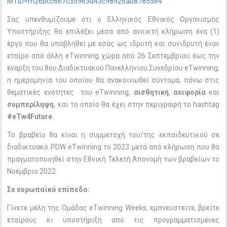
MTID=m26bcc667c359e3d43c98926ab87855e4
Σας υπενθυμίζουμε ότι ο Ελληνικός Εθνικός Οργανισμός
Υποστήριξης θα επιλέξει μέσα από ανοικτή κλήρωση ένα (1)
έργο που θα υποβληθεί με εσάς ως ιδρυτή και συνιδρυτή έναν
εταίρο από άλλη eTwinning χώρα από 26 Σεπτεμβρίου έως την
έναρξη του 8ου Διαδικτυακού Πανελλήνιου Συνεδρίου eTwinning,
η ημερομηνία του οποίου θα ανακοινωθεί σύντομα, πάνω στις
θεματικές ενότητες του eTwinning,
αισθητική
,
αειφορία
και
συμπερίληψη
, και το οποίο θα έχει στην περιγραφή το hashtag
#eTw4Future
.
Το βραβείο θα είναι η συμμετοχή του/της εκπαιδευτικού σε
διαδικτυακό PDW eTwinning το 2023 μετά από κλήρωση που θα
πραγματοποιηθεί στην Εθνική Τελετή Απονομή των βραβείων το
Νοέμβριο 2022.
Σε ευρωπαϊκό επίπεδο:
Γίνετε μέλη της Ομάδας eTwinning Weeks, εμπνευστείτε, βρείτε
εταίρους κι υποστήριξη από τις προγραμματισμένες