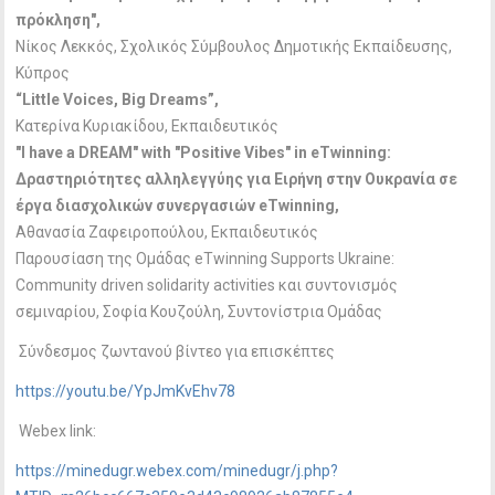
πρόκληση",
Νίκος Λεκκός, Σχολικός Σύμβουλος Δημοτικής Εκπαίδευσης,
Κύπρος
“Little Voices, Big Dreams”,
Κατερίνα Κυριακίδου, Εκπαιδευτικός
"Ι have a DREAM" with "Positive Vibes" in eTwinning:
Δραστηριότητες αλληλεγγύης για Ειρήνη στην Ουκρανία σε
έργα διασχολικών συνεργασιών eTwinning,
Αθανασία Ζαφειροπούλου, Εκπαιδευτικός
Παρουσίαση της Ομάδας eTwinning Supports Ukraine:
Community driven solidarity activities και συντονισμός
σεμιναρίου, Σοφία Κουζούλη, Συντονίστρια Ομάδας
Σύνδεσμος ζωντανού βίντεο για επισκέπτες
https://youtu.be/YpJmKvEhv78
Webex link:
https://minedugr.webex.com/minedugr/j.php?