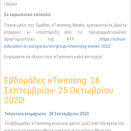
Γαλανό .
Σε ευρωπαϊκό επίπεδο:
Γίνετε μέλη της Ομάδας eTwinning Weeks, εμπνευστείτε, βρείτε
εταίρους κι υποστήριξη από τις προγραμματισμένες
δραστηριότητες της ΚΥΥ :
https://school-
education.ec.europa.eu/en/group/etwinning-weeks-2022
Ευχόμαστε σε όλους τους eTwinners καλή επιτυχία!
Εβδομάδες eTwinning: 28
Σεπτεμβρίου- 25 Οκτωβρίου
2020!
Τελευταία ενημέρωση : 28 Σεπτεμβρίου 2020
Οι εβδομάδες eTwinning είναι και φέτος μαζί σας! Θα έχετε την
ευκαιρία να ενημερωθείτε σχετικά με το ετήσιο θέμα της