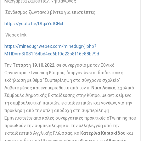
Μαργαρίτα Σαμουτιάν, Νηπιαγωγός
Σύνδεσμος ζωντανού βίντεο για επισκέπτες
https://youtu.be/DtqxYotGHcI
Webex link:
https://minedugr.webex.com/minedugr/j.php?
MTID=m3f081f64bd4cd6bf0e23b8f16e88b79d
Την
Τετάρτη 19.10.2022
, σε συνεργασία με τον Εθνικό
Οργανισμό eTwinning Κύπρου, διοργανώνεται διαδικτυακή
εκδήλωση με θέμα "Συμπερίληψη στο σύγχρονο σχολείο".
Λάβετε μέρος και ενημερωθείτε από τον κ.
Νίκο Λεκκό
, Σχολικό
Σύμβουλο Δημοτικής Εκπαίδευσης στην Κύπρο, με αντικείμενο
τη συμβουλευτική παιδιών, εκπαιδευτικών και γονέων, για την
πρόκληση από την απλή αποδοχή στη συμπερίληψη.
Εμπνευστείτε από καλές συνεργατικές πρακτικές eTwinning που
προωθούν την συμπερίληψη και την αλληλεγγύη από την
εκπαιδευτικό Αγγλικής Γλώσσας, κα
Κατερίνα Κυριακίδου
και
την εκπαιδευτικό Πληροφορικής και Φυσικής, κα
Αθανασία