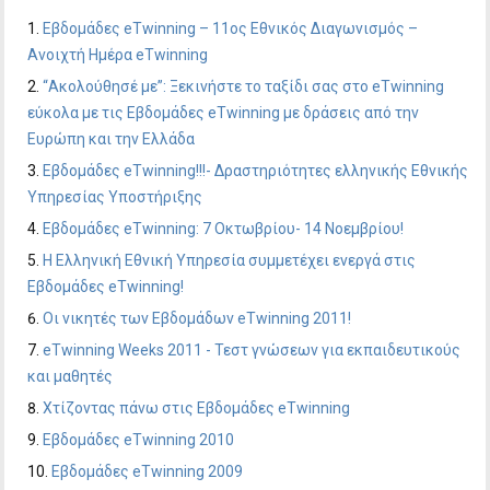
Εβδομάδες eTwinning – 11ος Εθνικός Διαγωνισμός –
Ανοιχτή Ημέρα eTwinning
“Ακολούθησέ με”: Ξεκινήστε το ταξίδι σας στο eTwinning
εύκολα με τις Εβδομάδες eTwinning με δράσεις από την
Ευρώπη και την Ελλάδα
Εβδομάδες eTwinning!!!- Δραστηριότητες ελληνικής Εθνικής
Υπηρεσίας Υποστήριξης
Εβδομάδες eTwinning: 7 Οκτωβρίου- 14 Νοεμβρίου!
H Ελληνική Εθνική Υπηρεσία συμμετέχει ενεργά στις
Εβδομάδες eTwinning!
Οι νικητές των Εβδομάδων eTwinning 2011!
eTwinning Weeks 2011 - Τεστ γνώσεων για εκπαιδευτικούς
και μαθητές
Χτίζοντας πάνω στις Εβδομάδες eTwinning
Εβδομάδες eTwinning 2010
Εβδομάδες eTwinning 2009