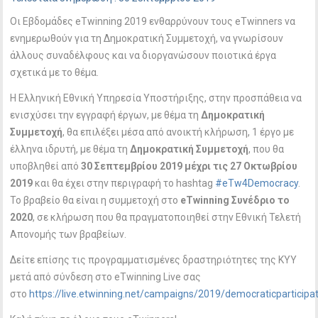
Οι Εβδομάδες eTwinning 2019 ενθαρρύνουν τους eTwinners να
ενημερωθούν για τη Δημοκρατική Συμμετοχή, να γνωρίσουν
άλλους συναδέλφους και να διοργανώσουν ποιοτικά έργα
σχετικά με το θέμα.
Η Ελληνική Εθνική Υπηρεσία Υποστήριξης, στην προσπάθεια να
ενισχύσει την εγγραφή έργων, με θέμα τη
Δημοκρατική
Συμμετοχή
, θα επιλέξει μέσα από ανοικτή κλήρωση, 1 έργo με
έλληνα ιδρυτή, με θέμα τη
Δημοκρατική Συμμετοχή
, που θα
υποβληθεί από
30 Σεπτεμβρίου 2019 μέχρι τις 27 Οκτωβρίου
2019
και θα έχει στην περιγραφή το hashtag
#
eTw4Democracy
.
Το βραβείο θα είναι η συμμετοχή στο
eTwinning Συνέδριο το
2020
, σε κλήρωση που θα πραγματοποιηθεί στην Εθνική Τελετή
Απονομής των βραβείων.
Δείτε επίσης τις προγραμματισμένες δραστηριότητες της ΚΥΥ
μετά από σύνδεση στο eΤwinning Live σας
στο
https://live.etwinning.net/campaigns/2019/democraticparticipa