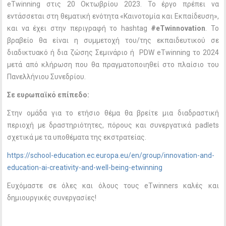
eTwinning στις 20 Οκτωβρίου 2023. Το έργο πρέπει να
εντάσσεται στη θεματική ενότητα «Καινοτομία και Εκπαίδευση»,
και να έχει στην περιγραφή το hashtag
#eTwinnovation
. Το
βραβείο θα είναι η συμμετοχή του/της εκπαιδευτικού σε
διαδικτυακό ή δια ζώσης Σεμινάριο ή PDW eTwinning το 2024
μετά από κλήρωση που θα πραγματοποιηθεί στο πλαίσιο του
Πανελλήνιου Συνεδρίου.
Σε ευρωπαϊκό επίπεδο:
Στην ομάδα για το ετήσιο θέμα θα βρείτε μια διαδραστική
περιοχή με δραστηριότητες, πόρους και συνεργατικά padlets
σχετικά με τα υποθέματα της εκστρατείας.
https://school-education.ec.europa.eu/en/group/innovation-and-
education-ai-creativity-and-well-being-etwinning
Ευχόμαστε σε όλες και όλους τους eTwinners καλές και
δημιουργικές συνεργασίες!