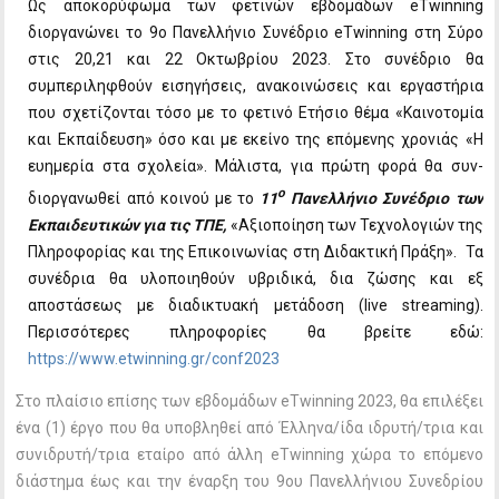
Ως αποκορύφωμα των φετινών εβδομάδων eTwinning
διοργανώνει το 9ο Πανελλήνιο Συνέδριο eTwinning στη Σύρο
στις 20,21 και 22 Οκτωβρίου 2023. Στο συνέδριο θα
συμπεριληφθούν εισηγήσεις, ανακοινώσεις και εργαστήρια
που σχετίζονται τόσο με το φετινό Ετήσιο θέμα «Καινοτομία
και Εκπαίδευση» όσο και με εκείνο της επόμενης χρονιάς «Η
ευημερία στα σχολεία». Μάλιστα, για πρώτη φορά θα συν-
ο
διοργανωθεί από κοινού με το
11
Πανελλήνιο Συνέδριο των
Εκπαιδευτικών για τις ΤΠΕ,
«Αξιοποίηση των Τεχνολογιών της
Πληροφορίας και της Επικοινωνίας στη Διδακτική Πράξη». Τα
συνέδρια θα υλοποιηθούν υβριδικά, δια ζώσης και εξ
αποστάσεως με διαδικτυακή μετάδοση (live streaming).
Περισσότερες πληροφορίες θα βρείτε εδώ:
https://www.etwinning.gr/conf2023
Στο πλαίσιο επίσης των εβδομάδων eTwinning 2023, θα επιλέξει
ένα (1) έργο που θα υποβληθεί από Έλληνα/ίδα ιδρυτή/τρια και
συνιδρυτή/τρια εταίρο από άλλη eTwinning χώρα το επόμενο
διάστημα έως και την έναρξη του 9ου Πανελλήνιου Συνεδρίου