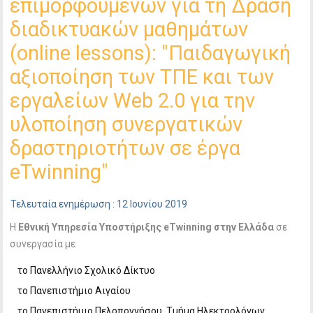
επιμορφούμενων για τη Δράση
διαδικτυακών μαθημάτων
(online lessons): "Παιδαγωγική
αξιοποίηση των ΤΠΕ και των
εργαλείων Web 2.0 για την
υλοποίηση συνεργατικών
δραστηριοτήτων σε έργα
eTwinning"
Τελευταία ενημέρωση : 12 Ιουνίου 2019
Η
Εθνική Υπηρεσία Υποστήριξης
eTwinning
στην Ελλάδα
σε
συνεργασία με
το Πανελλήνιο Σχολικό Δίκτυο
το Πανεπιστήμιο Αιγαίου
το Πανεπιστήμιο Πελοποννήσου, Τμήμα Ηλεκτρολόγων