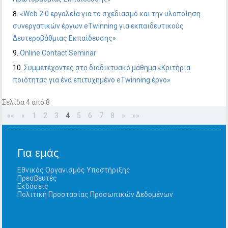
«Web 2.0 εργαλεία για το σχεδιασμό και την υλοποίηση
συνεργατικών έργων eTwinning για εκπαιδευτικούς
Δευτεροβάθμιας Εκπαίδευσης»
Online Contact Seminar
Συμμετέχοντες στο διαδικτυακό μάθημα:«Κριτήρια
ποιότητας για ένα επιτυχημένο eTwinning έργο»
Σελίδα 4 από 8
««
«
1
2
3
4
5
6
7
8
»
»»
Για εμάς
Εθνικός Οργανισμός Υποστήριξης
Πρεσβευτές
Εκδόσεις
Πολιτική Προστασίας Προσωπικών Δεδομένων