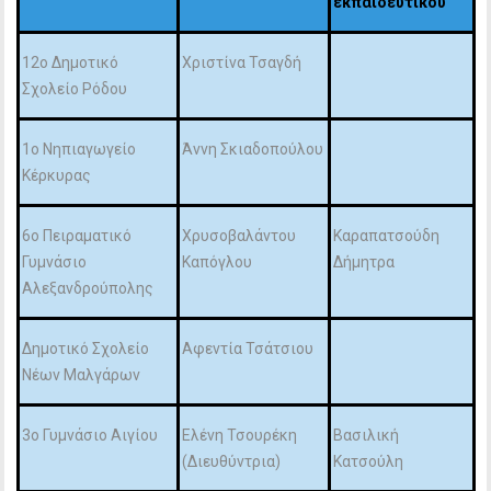
εκπαιδευτικού
12ο Δημοτικό
Χριστίνα Τσαγδή
Σχολείο Ρόδου
1ο Νηπιαγωγείο
Άννη Σκιαδοπούλου
Κέρκυρας
6ο Πειραματικό
Χρυσοβαλάντου
Καραπατσούδη
Γυμνάσιο
Καπόγλου
Δήμητρα
Αλεξανδρούπολης
Δημοτικό Σχολείο
Αφεντία Τσάτσιου
Νέων Μαλγάρων
3ο Γυμνάσιο Αιγίου
Ελένη Τσουρέκη
Βασιλική
(Διευθύντρια)
Κατσούλη