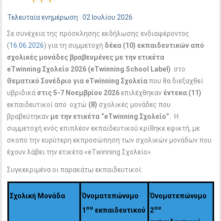
Τελευταία ενημέρωση : 02 Ιουλίου 2026
Σε συνέχεια της πρόσκλησης εκδήλωσης ενδιαφέροντος
(
16.06.2026
) για τη συμμετοχή
δέκα (10) εκπαιδευτικών από
σχολικές μονάδες βραβευμένες με την ετικέτα
eTwinning Σχολείο 2026 (eTwinning
School
Label)
στο
Θεματικό Συνέδριο για eTwinning Σχολεία
που θα διεξαχθεί
υβριδικά
στις 5-7 Νοεμβρίου 2026
επιλέχθηκαν
έντεκα (11)
εκπαιδευτικοί
από οχτώ
(8)
σχολικές μονάδες
που
βραβεύτηκαν
με την ετικέτα “eTwinning Σχολείο”.
Η
συμμετοχή ενός επιπλέον εκπαιδευτικού κρίθηκε εφικτή, με
σκοπό την ευρύτερη εκπροσώπηση των σχολικών μονάδων που
έχουν λάβει την ετικέτα «eTwinning Σχολείο».
Συγκεκριμένα οι παρακάτω εκπαιδευτικοί:
Σχολική Μονάδα
Όνοματεπώνυμο
Όνοματεπώνυμο
ου
ου
1
εκπαιδευτικού
2