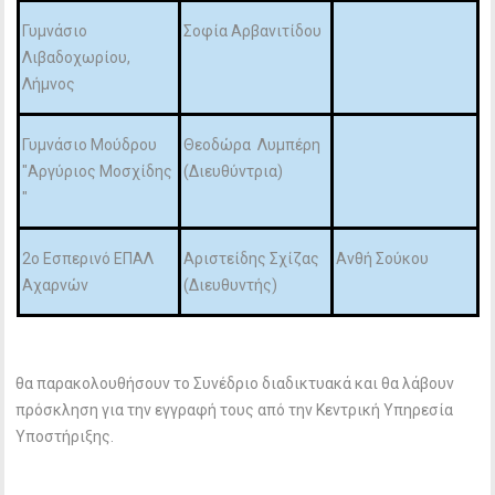
Γυμνάσιο
Σοφία Αρβανιτίδου
Λιβαδοχωρίου,
Λήμνος
Γυμνάσιο Μούδρου
Θεοδώρα Λυμπέρη
"Αργύριος Μοσχίδης
(Διευθύντρια)
"
2ο Εσπερινό ΕΠΑΛ
Αριστείδης Σχίζας
Ανθή Σούκου
Αχαρνών
(Διευθυντής)
θα παρακολουθήσουν το Συνέδριο διαδικτυακά και θα λάβουν
πρόσκληση για την εγγραφή τους από την Κεντρική Υπηρεσία
Υποστήριξης.