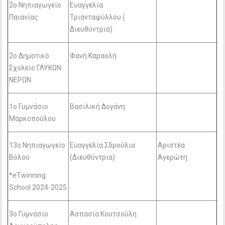
2ο Νηπιαγωγείο
Ευαγγελία
Παιανίας
Τριανταφύλλου (
Διευθύντρια)
2ο Δημοτικό
Φανή Καραολή
Σχολείο ΓΛΥΚΩΝ
ΝΕΡΩΝ
1o Γυμνάσιο
Βασιλική Δογάνη
Μαρκοπούλου
13ο Νηπιαγωγείο
Ευαγγελία Σδρούλια
Αριστέα
Βόλου
(Διευθύντρια)
Αγερώτη
*
eTwinning
School 2024-2025
3o Γυμνάσιο
Ασπασία Κουτσούλη