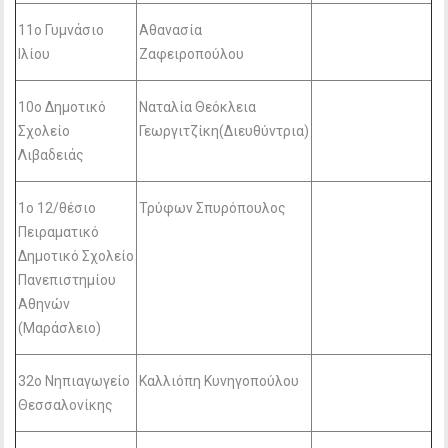
11o Γυμνάσιο
Αθανασία
Ιλίου
Ζαφειροπούλου
10ο Δημοτικό
Ναταλία Θεόκλεια
Σχολείο
Γεωργιτζίκη(Διευθύντρια)
Λιβαδειάς
1ο 12/θέσιο
Τρύφων Σπυρόπουλος
Πειραματικό
Δημοτικό Σχολείο
Πανεπιστημίου
Αθηνών
(Μαράσλειο)
32ο Νηπιαγωγείο
Καλλιόπη Κυνηγοπούλου
Θεσσαλονίκης