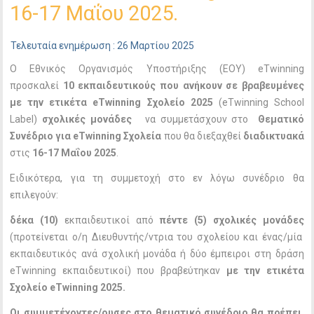
16-17 Μαΐου 2025.
Τελευταία ενημέρωση : 26 Μαρτίου 2025
Ο Εθνικός Οργανισμός Υποστήριξης (ΕΟΥ) eTwinning
προσκαλεί
10 εκπαιδευτικούς που ανήκουν σε βραβευμένες
με την ετικέτα eTwinning Σχολείο 2025
(eTwinning School
Label)
σχολικές μονάδες
να συμμετάσχουν στο
Θεματικό
Συνέδριο για eTwinning Σχολεία
που θα διεξαχθεί
διαδικτυακά
στις
16-17 Μαΐου 2025
.
Ειδικότερα, για τη συμμετοχή στο εν λόγω συνέδριο θα
επιλεγούν:
δέκα (10)
εκπαιδευτικοί από
πέντε (5)
σχολικές μονάδες
(προτείνεται ο/η Διευθυντής/ντρια του σχολείου και ένας/μία
εκπαιδευτικός ανά σχολική μονάδα ή δύο έμπειροι στη δράση
eTwinning εκπαιδευτικοί) που βραβεύτηκαν
με την ετικέτα
Σχολείο eTwinning 2025.
Οι συμμετέχοντες/ουσες στο θεματικό συνέδριο θα πρέπει,