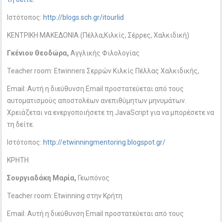
Ιστότοπος:
http://blogs.sch.gr/itourlid
ΚΕΝΤΡΙΚΗ ΜΑΚΕΔΟΝΙΑ (Πέλλα,Κιλκίς, Σέρρες, Χαλκιδική)
Γκένιου Θεοδώρα,
Αγγλικής Φιλολογίας
Teacher room: Etwinners Σερρών Κιλκίς Πέλλας Χαλκιδικής,
Email:
Αυτή η διεύθυνση Email προστατεύεται από τους
αυτοματισμούς αποστολέων ανεπιθύμητων μηνυμάτων.
Χρειάζεται να ενεργοποιήσετε τη JavaScript για να μπορέσετε να
τη δείτε.
Ιστότοπος:
http://etwinningmentoring.blogspot.gr/
ΚΡΗΤΗ
Σουργιαδάκη Μαρία,
Γεωπόνος
Teacher room: Etwinning στην Κρήτη
Email:
Αυτή η διεύθυνση Email προστατεύεται από τους