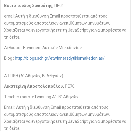
Βασιόπουλος Σωκράτης,
ΠΕ01
email:
Αυτή η διεύθυνση Email προστατεύεται από τους
αυτοματισμούς αποστολέων ανεπιθύμητων μηνυμάτων.
Χρειάζεται να ενεργοποιήσετε τη JavaScript για να μπορέσετε να
τη δείτε.
Αίθουσα : Etwinners Δυτικής Μακεδονίας
Blog :
http://blogs.sch.gr/etwinnersdytikismakedonias/
ΑΤΤΙΚΗ (Α’ Αθηνών, Β’ Αθηνών)
Αικατερίνη Αποστολοπούλου,
ΠΕ70,
Teacher room: eTwinning Α΄- Β΄ Αθηνών
Email:
Αυτή η διεύθυνση Email προστατεύεται από τους
αυτοματισμούς αποστολέων ανεπιθύμητων μηνυμάτων.
Χρειάζεται να ενεργοποιήσετε τη JavaScript για να μπορέσετε να
τη δείτε.