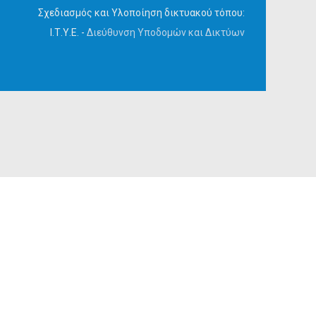
Σχεδιασμός και Υλοποίηση δικτυακού τόπου:
Ι.Τ.Υ.Ε. -
Διεύθυνση Υποδομών και Δικτύων