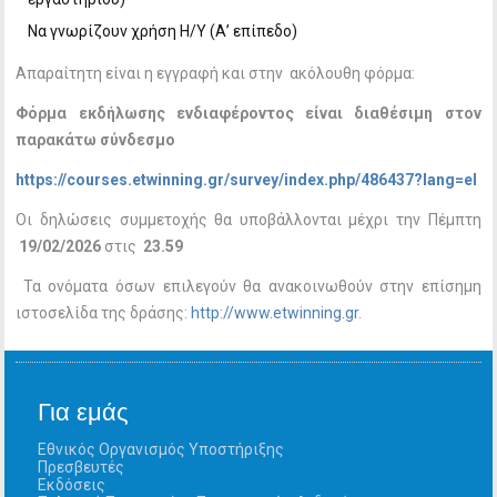
Να γνωρίζουν χρήση Η/Υ (Α’ επίπεδο)
Απαραίτητη είναι η εγγραφή και στην ακόλουθη φόρμα:
Φόρμα εκδήλωσης ενδιαφέροντος είναι διαθέσιμη στον
παρακάτω σύνδεσμο
https://courses.etwinning.gr/survey/index.php/486437?lang=el
Οι δηλώσεις συμμετοχής θα υποβάλλονται μέχρι την Πέμπτη
19/02/2026
στις
23.59
Τα ονόματα όσων επιλεγούν θα ανακοινωθούν στην επίσημη
ιστοσελίδα της δράσης:
http://www.etwinning.gr
.
Για εμάς
Εθνικός Οργανισμός Υποστήριξης
Πρεσβευτές
Εκδόσεις