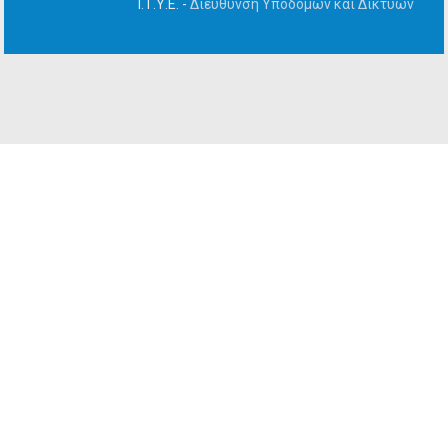
Ι.Τ.Υ.Ε. -
Διεύθυνση Υποδομών και Δικτύων