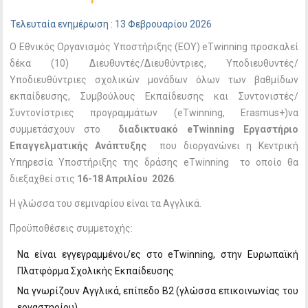
Τελευταία ενημέρωση : 13 Φεβρουαρίου 2026
Ο Εθνικός Οργανισμός Υποστήριξης (ΕΟΥ) eTwinning προσκαλεί
δέκα (10) Διευθυντές/Διευθύντριες, Υποδιευθυντές/
Υποδιευθύντριες σχολικών μονάδων όλων των βαθμίδων
εκπαίδευσης, Συμβούλους Εκπαίδευσης και Συντονιστές/
Συντονίστριες προγραμμάτων (eTwinning, Erasmus+)να
συμμετάσχουν στο
διαδικτυακό
eTwinning
Εργαστήριο
Επαγγελματικής Ανάπτυξης
που διοργανώνει η Κεντρική
Υπηρεσία Υποστήριξης της δράσης eTwinning το οποίο θα
διεξαχθεί στις
16-18 Απριλίου 2026
.
Η γλώσσα του σεμιναρίου είναι τα Αγγλικά.
Προϋποθέσεις συμμετοχής:
Να είναι εγγεγραμμένοι/ες στο eTwinning, στην Ευρωπαϊκή
Πλατφόρμα Σχολικής Εκπαίδευσης
Να γνωρίζουν Αγγλικά, επίπεδο Β2 (γλώσσα επικοινωνίας του
εργαστηρίου)