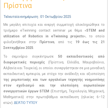
Πρίστινα
Τελευταία ενημέρωση : 01 Οκτωβρίου 2025
Με μεγάλη επιτυχία και ενεργή συμμετοχή ολοκληρώθηκε το
τριήμερο eTwinning contact seminar με θέμα «
STEM
and
utilization
of
Robotics
in
eTwinning
projects
», το οποίο
φιλοξενήθηκε στην
Πρίστινα
, από τις
19 έως τις 21
Σεπτεμβρίου 2025
.
Το σεμινάριο συγκέντρωσε
50 εκπαιδευτικούς από
διαφορετικές περιοχές
(Πρίστινα, Ελλάδα, Μαυροβούνιο,
Αλβανία και Τουρκία), οι οποίοι συνεργάστηκαν σε μια μοναδική
εκπαιδευτική εμπειρία, με στόχο την ανάδειξη και αξιοποίηση
της ρομποτικής και των εργαλείων τεχνητής νοημοσύνης
στον σχεδιασμό και την υλοποίηση ευρωπαϊκών
συνεργατικών έργων STEM
(Επιστήμη, Τεχνολογία, Μηχανική,
Μαθηματικά) στην πρωτοβάθμια εκπαίδευση (ηλικίες 6–12
ετών).
ΔΕΛΤΙΟ ΤΥΠΟΥ