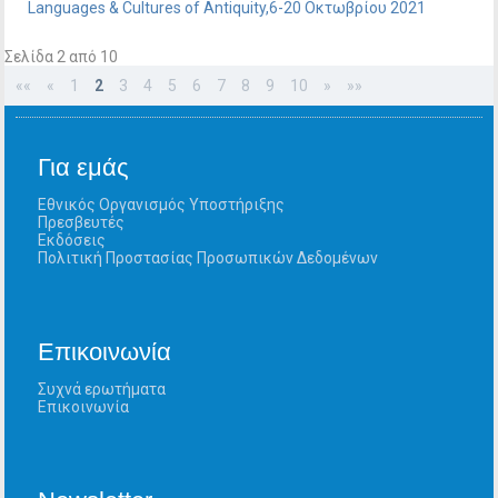
Languages & Cultures of Antiquity,6-20 Οκτωβρίου 2021
Σελίδα 2 από 10
««
«
1
2
3
4
5
6
7
8
9
10
»
»»
Για εμάς
Εθνικός Οργανισμός Υποστήριξης
Πρεσβευτές
Εκδόσεις
Πολιτική Προστασίας Προσωπικών Δεδομένων
Επικοινωνία
Συχνά ερωτήματα
Επικοινωνία