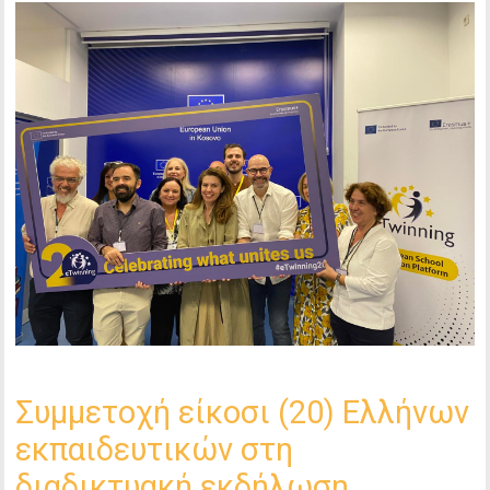
Συμμετοχή είκοσι (20) Ελλήνων
εκπαιδευτικών στη
διαδικτυακή εκδήλωση