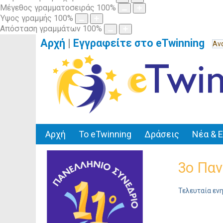
Μέγεθος γραμματοσειράς
100
%
Ύψος γραμμής
100
%
Απόσταση γραμμάτων
100
%
Αρχή
|
Εγγραφείτε στο eTwinning
Αρχή
Το eTwinning
Δράσεις
Νέα & 
3ο Παν
Τελευταία εν