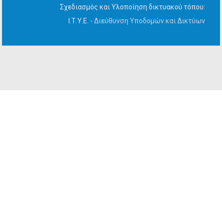
Σχεδιασμός και Υλοποίηση δικτυακού τόπου:
Ι.Τ.Υ.Ε. -
Διεύθυνση Υποδομών και Δικτύων