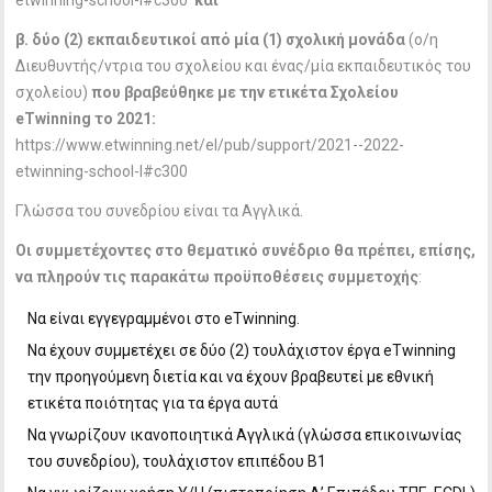
etwinning-school-l#c300
και
β. δύο (2) εκπαιδευτικοί από μία (1) σχολική μονάδα
(ο/η
Διευθυντής/ντρια του σχολείου και ένας/μία εκπαιδευτικός του
σχολείου)
που βραβεύθηκε με την ετικέτα Σχολείου
eTwinning
το 2021:
https://www.etwinning.net/el/pub/support/2021--2022-
etwinning-school-l#c300
Γλώσσα του συνεδρίου είναι τα Αγγλικά.
Οι συμμετέχοντες στο θεματικό συνέδριο θα πρέπει, επίσης,
να πληρούν τις παρακάτω προϋποθέσεις συμμετοχής
:
Να είναι εγγεγραμμένοι στο eTwinning.
Να έχουν συμμετέχει σε δύο (2) τουλάχιστον έργα eTwinning
την προηγούμενη διετία και να έχουν βραβευτεί με εθνική
ετικέτα ποιότητας για τα έργα αυτά
Να γνωρίζουν ικανοποιητικά Αγγλικά (γλώσσα επικοινωνίας
του συνεδρίου), τουλάχιστον επιπέδου Β1