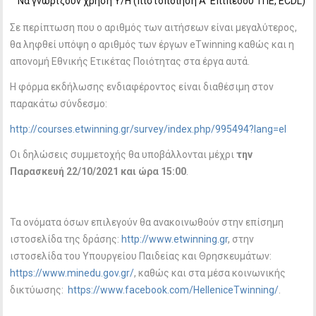
Να γνωρίζουν χρήση Υ/Η (πιστοποίηση Α’ Επιπέδου ΤΠΕ, ECDL)
Σε περίπτωση που ο αριθμός των αιτήσεων είναι μεγαλύτερος,
θα ληφθεί υπόψη ο αριθμός των έργων eTwinning καθώς και η
απονομή Εθνικής Ετικέτας Ποιότητας στα έργα αυτά.
Η φόρμα εκδήλωσης ενδιαφέροντος είναι διαθέσιμη στον
παρακάτω σύνδεσμο:
http://courses.etwinning.gr/survey/index.php/995494?lang=el
Oι δηλώσεις συμμετοχής θα υποβάλλονται μέχρι
την
Παρασκευή 22/10/2021 και ώρα 15:00
.
Τα ονόματα όσων επιλεγούν θα ανακοινωθούν στην επίσημη
ιστοσελίδα της δράσης:
http://www.etwinning.gr
, στην
ιστοσελίδα του Υπουργείου Παιδείας και Θρησκευμάτων:
https://www.minedu.gov.gr/
, καθώς και στα μέσα κοινωνικής
δικτύωσης:
https://www.facebook.com/HelleniceTwinning/
.