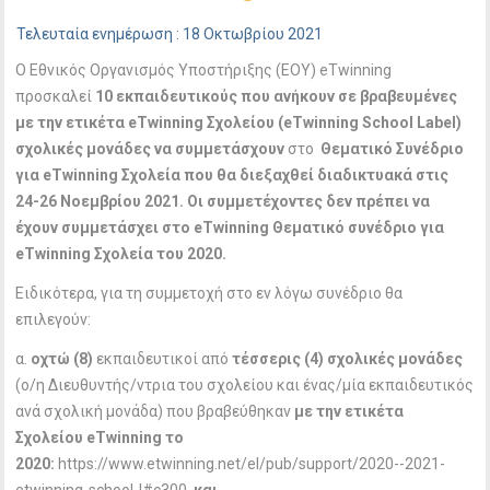
Τελευταία ενημέρωση : 18 Οκτωβρίου 2021
Ο Εθνικός Οργανισμός Υποστήριξης (ΕΟΥ) eTwinning
προσκαλεί
10 εκπαιδευτικούς που ανήκουν σε βραβευμένες
με την ετικέτα
eTwinning
Σχολείου (
eTwinning
School
Label
)
σχολικές μονάδες να συμμετάσχουν
στο
Θεματικό Συνέδριο
για eTwinning Σχολεία που θα διεξαχθεί διαδικτυακά στις
24-26 Νοεμβρίου 2021. Οι συμμετέχοντες δεν πρέπει να
έχουν συμμετάσχει στο eTwinning Θεματικό συνέδριο για
eTwinning Σχολεία του 2020.
Ειδικότερα, για τη συμμετοχή στο εν λόγω συνέδριο θα
επιλεγούν:
α.
οχτώ (8)
εκπαιδευτικοί από
τέσσερις (4)
σχολικές μονάδες
(ο/η Διευθυντής/ντρια του σχολείου και ένας/μία εκπαιδευτικός
ανά σχολική μονάδα) που βραβεύθηκαν
με την ετικέτα
Σχολείου
eTwinning
το
2020:
https://www.etwinning.net/el/pub/support/2020--2021-