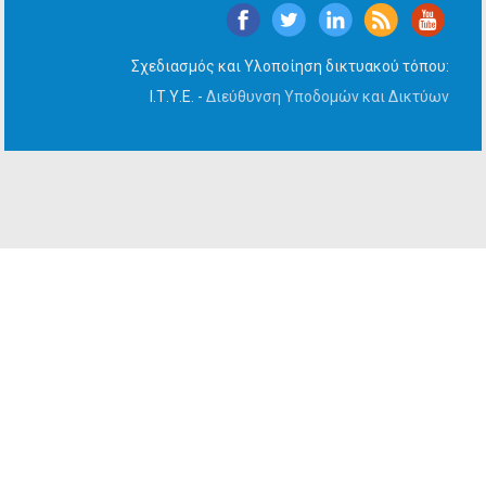
Σχεδιασμός και Υλοποίηση δικτυακού τόπου:
Ι.Τ.Υ.Ε. -
Διεύθυνση Υποδομών και Δικτύων