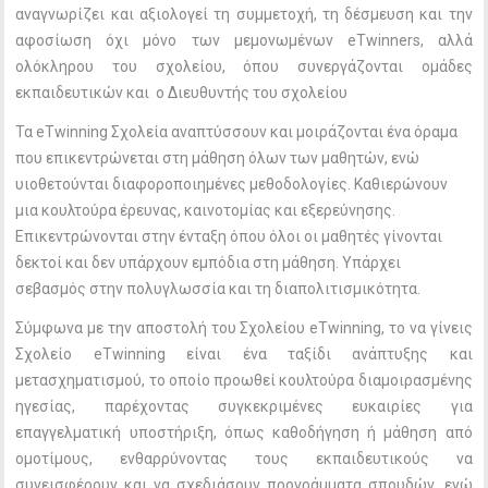
αναγνωρίζει και αξιολογεί τη συμμετοχή, τη δέσμευση και την
αφοσίωση όχι μόνο των μεμονωμένων eTwinners, αλλά
ολόκληρου του σχολείου, όπου συνεργάζονται ομάδες
εκπαιδευτικών και ο Διευθυντής του σχολείου
Τα eTwinning Σχολεία αναπτύσσουν και μοιράζονται ένα όραμα
που επικεντρώνεται στη μάθηση όλων των μαθητών, ενώ
υιοθετούνται διαφοροποιημένες μεθοδολογίες. Καθιερώνουν
μια κουλτούρα έρευνας, καινοτομίας και εξερεύνησης.
Επικεντρώνονται στην ένταξη όπου όλοι οι μαθητές γίνονται
δεκτοί και δεν υπάρχουν εμπόδια στη μάθηση. Υπάρχει
σεβασμός στην πολυγλωσσία και τη διαπολιτισμικότητα.
Σύμφωνα με την αποστολή του Σχολείου eTwinning, το να γίνεις
Σχολείο eTwinning είναι ένα ταξίδι ανάπτυξης και
μετασχηματισμού, το οποίο προωθεί κουλτούρα διαμοιρασμένης
ηγεσίας, παρέχοντας συγκεκριμένες ευκαιρίες για
επαγγελματική υποστήριξη, όπως καθοδήγηση ή μάθηση από
ομοτίμους, ενθαρρύνοντας τους εκπαιδευτικούς να
συνεισφέρουν και να σχεδιάσουν προγράμματα σπουδών, ενώ