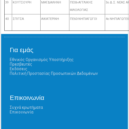
39
ΚΟΥΤΣΟΥΡΗ
ΜΑΓΔΑΛΗΝΗ
ΠΕ06-ΑΓΓΛΙΚΗΣ
3ο Δ.Σ. ΝΕΑΣ 
ΦΙΛΟΛΟΓΙΑΣ
40
ΣΠΙΤΣΑ
ΑΙΚΑΤΕΡΙΝΗ
ΠΕ60-ΝΗΠΙΑΓΩΓΟΙ
4ο ΝΗΠΙΑΓΩΓΕ
Για εμάς
Εθνικός Οργανισμός Υποστήριξης
Πρεσβευτές
Εκδόσεις
Πολιτική Προστασίας Προσωπικών Δεδομένων
Επικοινωνία
Συχνά ερωτήματα
Επικοινωνία