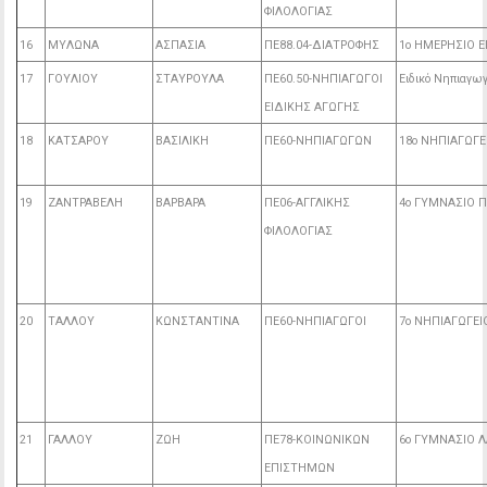
ΦΙΛΟΛΟΓΙΑΣ
16
ΜΥΛΩΝΑ
ΑΣΠΑΣΙΑ
ΠΕ88.04-ΔΙΑΤΡΟΦΗΣ
1ο ΗΜΕΡΗΣΙΟ 
17
ΓΟΥΛΙΟΥ
ΣΤΑΥΡΟΥΛΑ
ΠΕ60.50-ΝΗΠΙΑΓΩΓΟΙ
Ειδικό Νηπιαγω
ΕΙΔΙΚΗΣ ΑΓΩΓΗΣ
18
ΚΑΤΣΑΡΟΥ
ΒΑΣΙΛΙΚΗ
ΠΕ60-ΝΗΠΙΑΓΩΓΩΝ
18ο ΝΗΠΙΑΓΩΓ
19
ΖΑΝΤΡΑΒΕΛΗ
ΒΑΡΒΑΡΑ
ΠΕ06-ΑΓΓΛΙΚΗΣ
4ο ΓΥΜΝΑΣΙΟ 
ΦΙΛΟΛΟΓΙΑΣ
20
ΤΑΛΛΟΥ
ΚΩΝΣΤΑΝΤΙΝΑ
ΠΕ60-ΝΗΠΙΑΓΩΓΟΙ
7ο ΝΗΠΙΑΓΩΓΕ
21
ΓΑΛΛΟΥ
ΖΩΗ
ΠΕ78-ΚΟΙΝΩΝΙΚΩΝ
6ο ΓΥΜΝΑΣΙΟ Λ
ΕΠΙΣΤΗΜΩΝ