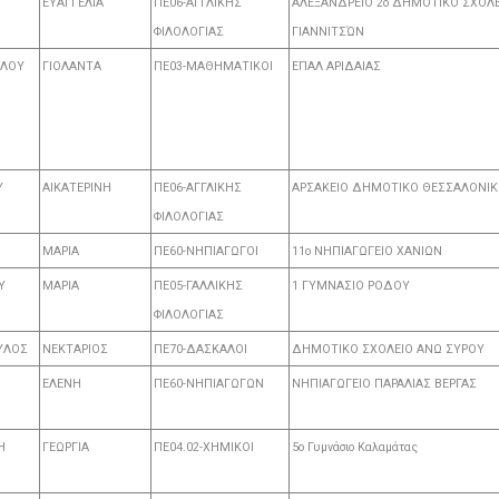
ΕΥΑΓΓΕΛΙΑ
ΠΕ06-ΑΓΓΛΙΚΗΣ
ΑΛΕΞΑΝΔΡΕΙΟ 2ο ΔΗΜΟΤΙΚΟ ΣΧΟΛΕ
ΦΙΛΟΛΟΓΙΑΣ
ΓΙΑΝΝΙΤΣΏΝ
ΥΛΟΥ
ΓΙΟΛΑΝΤΑ
ΠΕ03-ΜΑΘΗΜΑΤΙΚΟΙ
ΕΠΑΛ ΑΡΙΔΑΙΑΣ
Υ
ΑΙΚΑΤΕΡΙΝΗ
ΠΕ06-ΑΓΓΛΙΚΗΣ
ΑΡΣΑΚΕΙΟ ΔΗΜΟΤΙΚΟ ΘΕΣΣΑΛΟΝΙ
ΦΙΛΟΛΟΓΙΑΣ
ΜΑΡΙΑ
ΠΕ60-ΝΗΠΙΑΓΩΓΟΙ
11ο ΝΗΠΙΑΓΩΓΕΙΟ ΧΑΝΙΩΝ
Υ
MAΡΙΑ
ΠΕ05-ΓΑΛΛΙΚΗΣ
1 ΓΥΜΝΑΣΙΟ ΡΟΔΟΥ
ΦΙΛΟΛΟΓΙΑΣ
ΥΛΟΣ
ΝΕΚΤΑΡΙΟΣ
ΠΕ70-ΔΑΣΚΑΛΟΙ
ΔΗΜΟΤΙΚΟ ΣΧΟΛΕΙΟ ΑΝΩ ΣΥΡΟΥ
ΕΛΕΝΗ
ΠΕ60-ΝΗΠΙΑΓΩΓΩΝ
ΝΗΠΙΑΓΩΓΕΙΟ ΠΑΡΑΛΙΑΣ ΒΕΡΓΑΣ
Η
ΓΕΩΡΓΙΑ
ΠΕ04.02-ΧΗΜΙΚΟΙ
5ο Γυμνάσιο Καλαμάτας