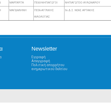
Ν
ΜΑΡΓΑΡΙΤΑ
ΠΕ60-ΝΗΠΙΑΓΩΓΟΙ
ΝΗΠΙΑΓΩΓΕΙΟ ΑΥΛΩΝΑΡΙΟΥ
Η
ΜΑΓΔΑΛΗΝΗ
ΠΕ06-ΑΓΓΛΙΚΗΣ
3ο Δ.Σ. ΝΕΑΣ ΑΡΤΑΚΗΣ
ΦΙΛΟΛΟΓΙΑΣ
α
Newsletter
α
Εγγραφή
Απεγγραφή
Πολιτική απορρήτου
ενημερωτικού δελτίου