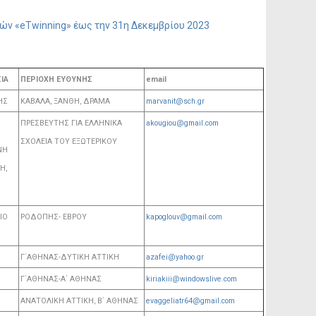
ών «eTwinning» έως την 31η Δεκεμβρίου 2023
ΙΑ
ΠΕΡΙΟΧΗ ΕΥΘΥΝΗΣ
email
ΗΣ
ΚΑΒΑΛΑ, ΞΑΝΘΗ, ΔΡΑΜΑ
marvanit@sch.gr
ΠΡΕΣΒΕΥΤΗΣ ΓΙΑ ΕΛΛΗΝΙΚΑ
akougiou@gmail.com
ΣΧΟΛΕΙΑ ΤΟΥ ΕΞΩΤΕΡΙΚΟΥ
ΝΗ
Η,
ΙΟ
ΡΟΔΟΠΗΣ- ΕΒΡΟΥ
kapoglouv@gmail.com
Γ΄ΑΘΗΝΑΣ-ΔΥΤΙΚΗ ΑΤΤΙΚΗ
azafei@yahoo.gr
Γ΄ΑΘΗΝΑΣ-Α΄ ΑΘΗΝΑΣ
kiriakiii@windowslive.com
ΑΝΑΤΟΛΙΚΗ ΑΤΤΙΚΗ, Β΄ ΑΘΗΝΑΣ
evaggeliatr64@gmail.com