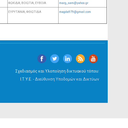
ΦΩΚΙΔΑ, ΒΟΙΩΤΙΑ, ΕΥΒΟΙΑ
marg_sam@yahoo.gr
ΕΥΡΥΤΑΝΙΑ, ΦΘΙΩΤΙΔΑ
magda979@gmail.com
Σχεδιασμός και Υλοποίηση δικτυακού τόπου:
Ι.Τ.Υ.Ε. -
Διεύθυνση Υποδομών και Δικτύων