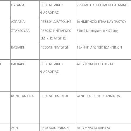
ΟΥΡΑΝΙΑ
ΠΕ06-ΑΓΓΛΙΚΗΣ
2 ΔΗΜΟΤΙΚΟ ΣΧΟΛΕΙΟ ΠΑΡΑΛΙΑΣ
ΦΙΛΟΛΟΓΙΑΣ
ΑΣΠΑΣΙΑ
ΠΕ88.04-ΔΙΑΤΡΟΦΗΣ
1ο ΗΜΕΡΗΣΙΟ ΕΠΑΛ ΝΑΥΠΑΚΤΟΥ
ΣΤΑΥΡΟΥΛΑ
ΠΕ60.50-ΝΗΠΙΑΓΩΓΟΙ
Ειδικό Νηπιαγωγείο Κοζάνης
ΕΙΔΙΚΗΣ ΑΓΩΓΗΣ
ΒΑΣΙΛΙΚΗ
ΠΕ60-ΝΗΠΙΑΓΩΓΩΝ
18ο ΝΗΠΙΑΓΩΓΕΙΟ ΙΩΑΝΝΙΝΩΝ
ΛΗ
ΒΑΡΒΑΡΑ
ΠΕ06-ΑΓΓΛΙΚΗΣ
4ο ΓΥΜΝΑΣΙΟ ΠΡΕΒΕΖΑΣ
ΦΙΛΟΛΟΓΙΑΣ
ΚΩΝΣΤΑΝΤΙΝΑ
ΠΕ60-ΝΗΠΙΑΓΩΓΟΙ
7ο ΝΗΠΙΑΓΩΓΕΙΟ ΙΩΑΝΝΙΝΩΝ
ΖΩΗ
ΠΕ78-ΚΟΙΝΩΝΙΚΩΝ
6ο ΓΥΜΝΑΣΙΟ ΛΑΡΙΣΑΣ