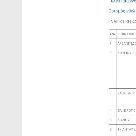
Τελευταία ενη
Ορισμός εθελ
ΕΝΔΕΙΚΤΙΚΗ 
Α/Α
ΕΠΩΝΥΜΟ
1
ΑΡΒΑΝΙΤΙΔ
2
ΚΟΥΓΙΟΥΡΟ
3
ΚΑΠΟΓΛΟΥ
4
ΖΑΦΕΙΡΟΠ
5
ΛΙΑΝΟΥ
6
ΤΡΙΑΝΤΑΦΥ