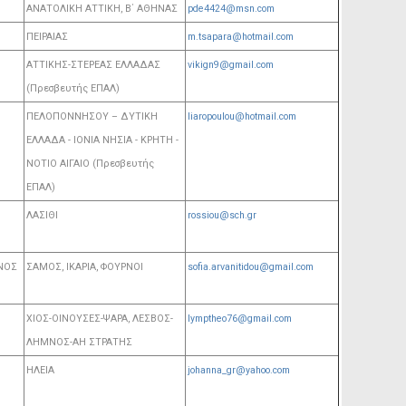
ΑΝΑΤΟΛΙΚΗ ΑΤΤΙΚΗ, Β΄ ΑΘΗΝΑΣ
pde4424@msn.com
ΠΕΙΡΑΙΑΣ
m.tsapara@hotmail.com
ΑΤΤΙΚΗΣ-ΣΤΕΡΕΑΣ ΕΛΛΑΔΑΣ
vikign9@gmail.com
(Πρεσβευτής ΕΠΑΛ)
ΠΕΛΟΠΟΝΝΗΣΟΥ – ΔΥΤΙΚΗ
liaropoulou@hotmail.com
ΕΛΛΑΔΑ - ΙΟΝΙΑ ΝΗΣΙΑ - ΚΡΗΤΗ -
ΝΟΤΙΟ ΑΙΓΑΙΟ (Πρεσβευτής
ΕΠΑΛ)
ΛΑΣΙΘΙ
rossiou@sch.gr
ΝΟΣ
ΣΑΜΟΣ, ΙΚΑΡΙΑ, ΦΟΥΡΝΟΙ
sofia.arvanitidou@gmail.com
ΧΙΟΣ-ΟΙΝΟΥΣΕΣ-ΨΑΡΑ, ΛΕΣΒΟΣ-
lymptheo76@gmail.com
ΛΗΜΝΟΣ-ΑΗ ΣΤΡΑΤΗΣ
ΗΛΕΙΑ
johanna_gr@yahoo.com