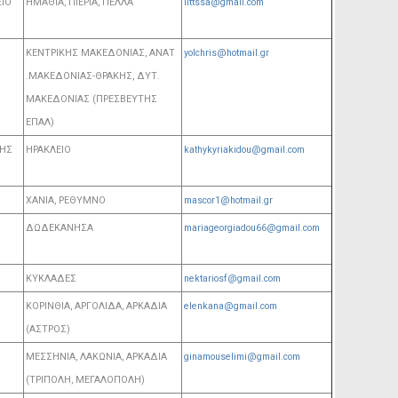
ΙΟ
ΗΜΑΘΙΑ, ΠΙΕΡΙΑ, ΠΕΛΛΑ
littssa@gmail.com
ΚΕΝΤΡΙΚΗΣ ΜΑΚΕΔΟΝΙΑΣ, ΑΝΑΤ
yolchris@hotmail.gr
.ΜΑΚΕΔΟΝΙΑΣ-ΘΡΑΚΗΣ, ΔΥΤ.
ΜΑΚΕΔΟΝΙΑΣ (ΠΡΕΣΒΕΥΤΗΣ
ΕΠΑΛ)
ΚΗΣ
ΗΡΑΚΛΕΙΟ
kathykyriakidou@gmail.com
ΧΑΝΙΑ, ΡΕΘΥΜΝΟ
mascor1@hotmail.gr
ΔΩΔΕΚΑΝΗΣΑ
mariageorgiadou66@gmail.com
ΚΥΚΛΑΔΕΣ
nektariosf@gmail.com
ΚΟΡΙΝΘΙΑ, ΑΡΓΟΛΙΔΑ, ΑΡΚΑΔΙΑ
elenkana@gmail.com
(ΑΣΤΡΟΣ)
ΜΕΣΣΗΝΙΑ, ΛΑΚΩΝΙΑ, ΑΡΚΑΔΙΑ
ginamouselimi@gmail.com
(ΤΡΙΠΟΛΗ, ΜΕΓΑΛΟΠΟΛΗ)