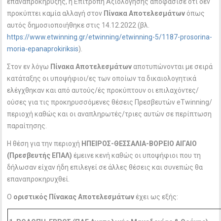
επαναπροκήρυξης, η Επιτροπή Αξιολόγησης αποφάσισε ότι δεν
προκύπτει καμία αλλαγή στον
Πίνακα Αποτελεσμάτων
όπως
αυτός δημοσιοποιήθηκε στις 14.12.2022 (βλ.
https://www.etwinning.gr/etwinning/etwinning-5/1187-prosorina-
moria-epanaprokiriksis
).
Στον εν λόγω
Πίνακα Αποτελεσμάτων
αποτυπώνονται με σειρά
κατάταξης οι υποψήφιοι/ες των οποίων τα δικαιολογητικά
ελέγχθηκαν και από αυτούς/ές προκύπτουν οι επιλαχόντες/
ούσες για τις προκηρυσσόμενες θέσεις Πρεσβευτών eTwinning/
περιοχή καθώς και οι αναπληρωτές/τριες αυτών σε περίπτωση
παραίτησης.
Η θέση για την περιοχή
ΗΠΕΙΡΟΣ-ΘΕΣΣΑΛΙΑ-ΒΟΡΕΙΟ ΑΙΓΑΙΟ
(Πρεσβευτής ΕΠΑΛ)
έμεινε κενή καθώς οι υποψήφιοι που τη
δήλωσαν είχαν ήδη επιλεγεί σε άλλες θέσεις και συνεπώς θα
επαναπροκηρυχθεί.
Ο
οριστικός Πίνακας Αποτελεσμάτων
έχει ως εξής: