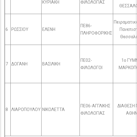
ΚΥΡΙΑΚΗ
ΦΙΛΟΛΟΓΙΑΣ
ΘΕΣΣΑΛ
Πειραματικ
ΠΕ86-
6
ΡΩΣΣΙΟΥ
ΕΛΕΝΗ
Πανεπισ
ΠΛΗΡΟΦΟΡΙΚΗΣ
Θεσσαλ
ΠΕ02-
1ο ΓΥΜ
7
ΔΟΓΑΝΗ
ΒΑΣΙΛΙΚΗ
ΦΙΛΟΛΟΓΟΙ
ΜΑΡΚΟΠ
ΠΕ06-ΑΓΓΛΙΚΗΣ
ΔΙΑΘΕΣΗ 
8
ΛΙΑΡΟΠΟΥΛΟΥ
ΝΙΚΟΛΕΤΤΑ
ΦΙΛΟΛΟΓΙΑΣ
ΑΘΗ