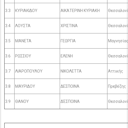
3.3
ΚΥΡΙΑΚΙΔΟΥ
ΑΙΚΑΤΕΡΙΝΗ ΚΥΡΙΑΚΗ
Θεσσαλον
3.4
ΛΟΥΣΤΑ
ΧΡΙΣΤΙΝΑ
Θεσσαλον
3.5
ΜΑΝΕΤΑ
ΓΕΩΡΓΙΑ
Μαγνησία
3.6
ΡΩΣΣΙΟΥ
ΕΛΕΝΗ
Θεσσαλον
3.7
ΛΙΑΡΟΠΟΥΛΟΥ
ΝΙΚΟΛΕΤΤΑ
Αττικής
3.8
ΜΑΥΡΙΔΟΥ
ΔΕΣΠΟΙΝΑ
Πρεβέζης
3.9
ΘΑΝΟΥ
ΔΈΣΠΟΙΝΑ
Θεσσαλον