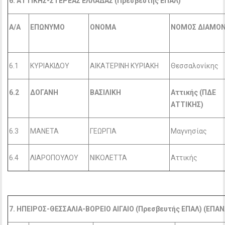
6. ΑΤΤΙΚΗΣ-ΣΤΕΡΕΑΣ ΕΛΛΑΔΑΣ (Πρεσβευτής ΕΠΑΛ)
Α/Α
ΕΠΩΝΥΜΟ
ΟΝΟΜΑ
ΝΟΜΟΣ ΔΙΑΜΟ
6.1
ΚΥΡΙΑΚΙΔΟΥ
ΑΙΚΑΤΕΡΙΝΗ ΚΥΡΙΑΚΗ
Θεσσαλονίκης
6.2
ΔΟΓΑΝΗ
ΒΑΣΙΛΙΚΗ
Αττικής (ΠΔΕ
ΑΤΤΙΚΗΣ)
6.3
ΜΑΝΕΤΑ
ΓΕΩΡΓΙΑ
Μαγνησίας
6.4
ΛΙΑΡΟΠΟΥΛΟΥ
ΝΙΚΟΛΕΤΤΑ
Αττικής
7. ΗΠΕΙΡΟΣ-ΘΕΣΣΑΛΙΑ-ΒΟΡΕΙΟ ΑΙΓΑΙΟ (Πρεσβευτής ΕΠΑΛ) (ΕΠ