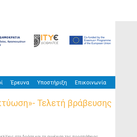
ί
Έρευνα
Υποστήριξη
Επικοινωνία
ικτύωση»- Τελετή βράβευσης
ξελίξεις στη δράση και τη συνέχιση της προσπάθειας