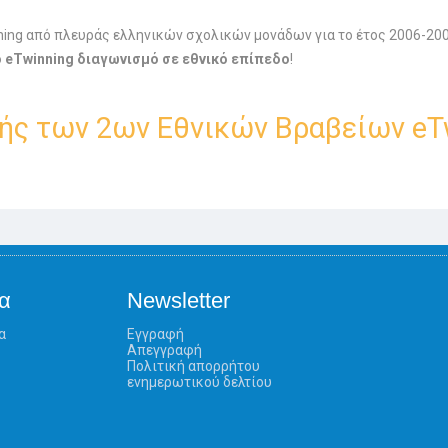
ing από πλευράς ελληνικών σχολικών μονάδων για το έτος 2006-2007
ο
eTwinning διαγωνισμό σε εθνικό επίπεδο
!
ής των 2ων Εθνικών Βραβείων eT
α
Newsletter
α
Εγγραφή
Απεγγραφή
Πολιτική απορρήτου
ενημερωτικού δελτίου