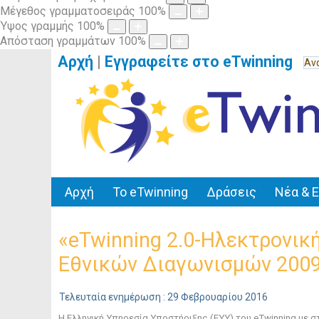
Μέγεθος γραμματοσειράς
100
%
Ύψος γραμμής
100
%
Απόσταση γραμμάτων
100
%
Αρχή
|
Εγγραφείτε στο eTwinning
Αρχή
Το eTwinning
Δράσεις
Νέα & 
«eTwinning 2.0-Ηλεκτρονικ
Εθνικών Διαγωνισμών 200
Τελευταία ενημέρωση : 29 Φεβρουαρίου 2016
Η Ελληνική Υπηρεσία Υποστήριξης (
EYY
) του
eTwinning
με σ