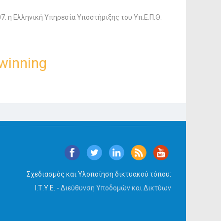
. η Ελληνική Υπηρεσία Υποστήριξης του Υπ.Ε.Π.Θ.
winning
Σχεδιασμός και Υλοποίηση δικτυακού τόπου:
Ι.Τ.Υ.Ε. -
Διεύθυνση Υποδομών και Δικτύων