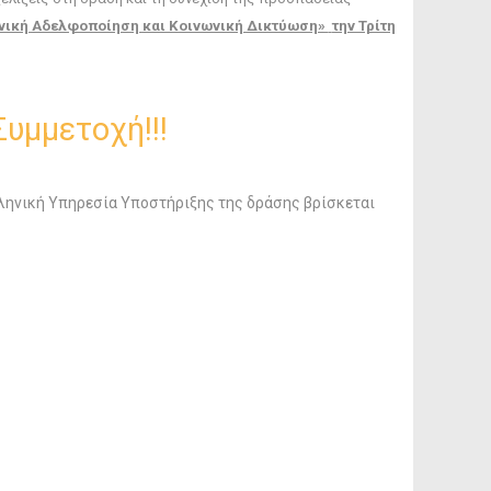
ονική Αδελφοποίηση και Κοινωνική Δικτύωση»
την Τρίτη
υμμετοχή!!!
λληνική Υπηρεσία Υποστήριξης της δράσης βρίσκεται