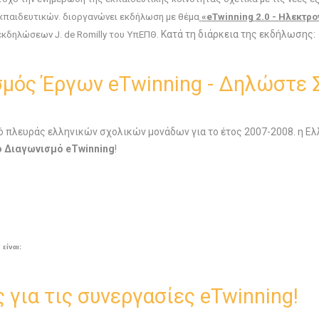
κπαιδευτικών. διοργανώνει εκδήλωση με θέμα
«
eTwinning
2.0 - Ηλεκτρ
Κατά τη διάρκεια της εκδήλωσης:
α εκδηλώσεων
J
.
de Romilly
του ΥπΕΠΘ.
μός Έργων eΤwinning - Δηλώστε Σ
ό πλευράς ελληνικών σχολικών μονάδων για το έτος 2007-2008. η Ε
ό Διαγωνισμό eTwinning
!
είναι:
 για τις συνεργασίες eTwinning!