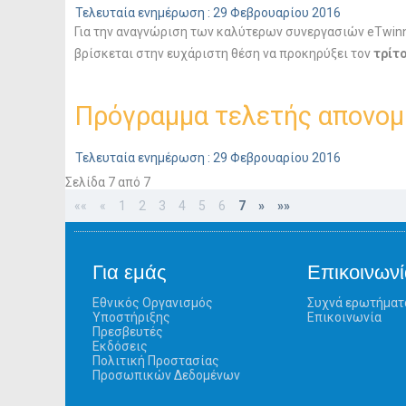
Τελευταία ενημέρωση : 29 Φεβρουαρίου 2016
Για την αναγνώριση των καλύτερων συνεργασιών eTwinn
βρίσκεται στην ευχάριστη θέση να προκηρύξει τον
τρίτ
Πρόγραμμα τελετής απονομ
Τελευταία ενημέρωση : 29 Φεβρουαρίου 2016
Σελίδα 7 από 7
««
«
1
2
3
4
5
6
7
»
»»
Για εμάς
Επικοινωνί
Εθνικός Οργανισμός
Συχνά ερωτήματ
Υποστήριξης
Επικοινωνία
Πρεσβευτές
Εκδόσεις
Πολιτική Προστασίας
Προσωπικών Δεδομένων