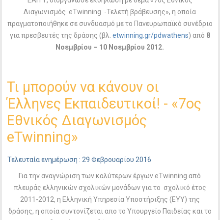
ΕΑΙΤΥ, διοργάνωσε εκδήλωση με θέμα «7ος Εθνικός
Διαγωνισμός eTwinning -Τελετή βράβευσης», η οποία
πραγματοποιήθηκε σε συνδυασμό με το Πανευρωπαϊκό συνέδριο
για πρεσβευτές της δράσης (βλ.
etwinning.gr/pdwathens
) από
8
Νοεμβρίου – 10 Νοεμβρίου 2012.
Τι μπορούν να κάνουν οι
Έλληνες Εκπαιδευτικοί! - «7ος
Εθνικός Διαγωνισμός
eTwinning»
Τελευταία ενημέρωση : 29 Φεβρουαρίου 2016
Για την αναγνώριση των καλύτερων έργων eTwinning από
πλευράς ελληνικών σχολικών μονάδων για το σχολικό έτος
2011-2012, η Ελληνική Υπηρεσία Υποστήριξης (ΕΥΥ) της
δράσης, η οποία συντονίζεται απο το Υπουργείο Παιδείας και το