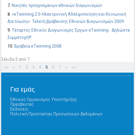
Νικητές προηγούμενων εθνικών διαγωνισμών
«eTwinning 2.0-Ηλεκτρονική Αδελφοποίηση και Κοινωνική
Δικτύωση»- Τελετή βράβευσης Εθνικών Διαγωνισμών 2009
Τέταρτος Εθνικός Διαγωνισμός Έργων eΤwinning - Δηλώστε
Συμμετοχή!!!
Βραβεία eTwinning 2008
Σελίδα 5 από 7
««
«
1
2
3
4
5
6
7
»
»»
Για εμάς
Εθνικός Οργανισμός Υποστήριξης
Πρεσβευτές
Εκδόσεις
Πολιτική Προστασίας Προσωπικών Δεδομένων