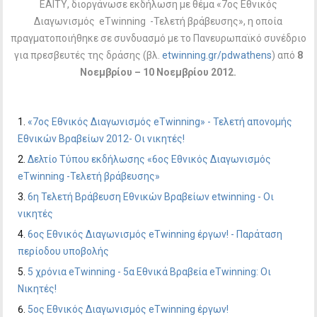
ΕΑΙΤΥ, διοργάνωσε εκδήλωση με θέμα «7ος Εθνικός
Διαγωνισμός eTwinning -Τελετή βράβευσης», η οποία
πραγματοποιήθηκε σε συνδυασμό με το Πανευρωπαϊκό συνέδριο
για πρεσβευτές της δράσης (βλ.
etwinning.gr/pdwathens
) από
8
Νοεμβρίου – 10 Νοεμβρίου 2012.
«7ος Εθνικός Διαγωνισμός eTwinning» - Τελετή απονομής
Εθνικών Βραβείων 2012- Οι νικητές!
Δελτίο Τύπου εκδήλωσης «6ος Εθνικός Διαγωνισμός
eTwinning -Τελετή βράβευσης»
6η Τελετή Βράβευση Εθνικών Βραβείων etwinning - Οι
νικητές
6ος Εθνικός Διαγωνισμός eTwinning έργων! - Παράταση
περίοδου υποβολής
5 χρόνια eΤwinning - 5α Εθνικά Βραβεία eTwinning: Οι
Νικητές!
5ος Εθνικός Διαγωνισμός eTwinning έργων!