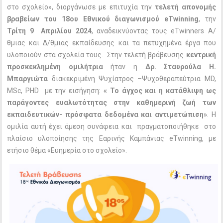
στο σχολείο», διοργάνωσε με επιτυχία την
τελετή απονομής
βραβείων του 18ου Εθνικού διαγωνισμού eTwinning
, την
Τρίτη 9 Απριλίου 2024
, αναδεικνύοντας τους eTwinners Α/
θμιας και Δ/θμιας εκπαίδευσης και τα πετυχημένα έργα που
υλοποιούν στα σχολεία τους. Στην τελετή βράβευσης
κεντρική
προσκεκλημένη ομιλήτρια
ήταν η
Δρ.
Σταυρούλα Η.
Μπαργιώτα
διακεκριμένη Ψυχίατρος –Ψυχοθεραπεύτρια MD,
MSc, PHD με την εισήγηση:
« Το άγχος και η κατάθλιψη ως
παράγοντες ευαλωτότητας στην καθημερινή ζωή των
εκπαιδευτικών- πρόσφατα δεδομένα και αντιμετώπιση»
. Η
ομιλία αυτή έχει άμεση συνάφεια και πραγματοποιήθηκε στο
πλαίσιο υλοποίησης της Εαρινής Καμπάνιας eTwinning, με
ετήσιο θέμα «Ευημερία στο σχολείο».