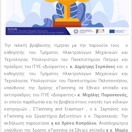
Την τελετή βράβευσης τίμησαν με την παρουσία τους ο
καθηγητής του Τμήματος Ηλεκτρολόγων Μηχανικών και
Τεχνολογίας Υπολογιστών του Πανεπιστημίου Πατρών και
πρόεδρος του ΙΤΥΕ-«Διόφαντος»,
κ. Δημήτρης Σερπάνος
και ο
καθηγητής του Τμήματος Ηλεκτρολόγων Μηχανικών και
Τεχνολογίας Υπολογιστών του Πανεπιστημίου Πελοποννήσου,
υπεύθυνος της δράσης eTwinning σε Εθνικό επίπεδο και
αντιπρόεδρος του ΙΤΥΕ «Διόφαντος»
κ. Μιχάλης Παρασκευάς,
οι οποίοι παρέδωσαν και τα βραβεία στους νικητές των ειδικών
κατηγοριών , ETwinning and Erasmus+ , ο κ. Σερπάνος και
eTwinning και Εργαστήρια Δεξιοτήτων ο κ. Παρασκευάς. Την
εκδήλωση παρουσίασε
η κα Χρύσα Καπράλου
, Αναπληρώτρια
υπεύθυνη της δράσης eTwinning σε Εθνικό επίπεδο
η κ. Μαρία