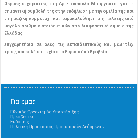
Θερμές ευχαριστίες στη Δρ Σταυρούλα Μπαργιώτα για τη
σημαντική συμβολή της στην εκδήλωση με την ομιλία της και
στη μαζική συμμετοχή και παρακολούθηση της τελετής από
μεγάλο αριθμό εκπαιδευτικών από διαφορετικά σημεία της
Ελλάδας !
Συγχαρητήρια σε όλες τις εκπαιδευτικούς και μαθητές/
τριες, και καλή επιτυχία στα Ευρωπαϊκά Βραβεία!
Για εμάς
Εθνικός Οργανισμός Υποστήριξης
Πρεσβευτές
Εκδόσεις
Πολιτική Προστασίας Προσωπικών Δεδομένων