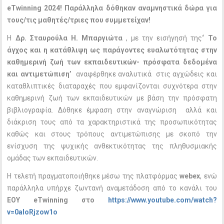
eTwinning 2024! Παράλληλα δόθηκαν αναμνηστικά δώρα για
τους/τις μαθητές/τριες που συμμετείχαν!
H
Δρ. Σταυρούλα Η. Μπαργιώτα
, με την εισήγησή της
‘ Το
άγχος και η κατάθλιψη ως παράγοντες ευαλωτότητας στην
καθημερινή ζωή των εκπαιδευτικών- πρόσφατα δεδομένα
και αντιμετώπιση’
αναφέρθηκε αναλυτικά στις αγχώδεις και
καταθλιπτικές διαταραχές που εμφανίζονται συχνότερα στην
καθημερινή ζωή των εκπαιδευτικών με βάση την πρόσφατη
βιβλιογραφία. Δόθηκε έμφαση στην αναγνώριση αλλά και
διάκριση τους από τα χαρακτηριστικά της προσωπικότητας
καθώς και στους τρόπους αντιμετώπισης με σκοπό την
ενίσχυση της ψυχικής ανθεκτικότητας της πληθυσμιακής
ομάδας των εκπαιδευτικών.
Η τελετή πραγματοποιήθηκε μέσω της πλατφόρμας
webex
, ενώ
παράλληλα υπήρχε ζωντανή αναμετάδοση από το κανάλι του
EOY eTwinning στο
https://www.youtube.com/watch?
v=0aIoRjzow1o