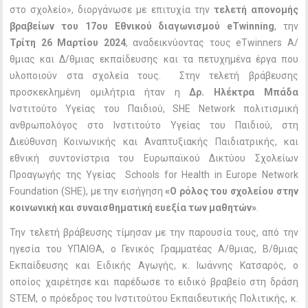
στο σχολείο», διοργάνωσε με επιτυχία την
τελετή απονομής
βραβείων του 17ου Εθνικού διαγωνισμού eTwinning
, την
Τρίτη 26 Μαρτίου 2024
, αναδεικνύοντας τους eTwinners Α/
θμιας και Δ/θμιας εκπαίδευσης και τα πετυχημένα έργα που
υλοποιούν στα σχολεία τους. Στην τελετή βράβευσης
προσκεκλημένη ομιλήτρια ήταν η
Δρ. Ηλέκτρα Μπάδα
Ινστιτούτο Υγείας του Παιδιού, SHE Network πολιτισμική
ανθρωπολόγος στο Ινστιτούτο Υγείας του Παιδιού, στη
Διεύθυνση Κοινωνικής και Αναπτυξιακής Παιδιατρικής, και
εθνική συντονίστρια του Ευρωπαϊκού Δικτύου Σχολείων
Προαγωγής της Υγείας Schools for Health in Europe Network
Foundation (SHE), με την εισήγηση
«Ο ρόλος του σχολείου στην
κοινωνική και συναισθηματική ευεξία των μαθητών»
.
Την τελετή βράβευσης τίμησαν με την παρουσία τους, από την
ηγεσία του ΥΠΑΙΘΑ, ο Γενικός Γραμματέας Α/θμιας, Β/θμιας
Εκπαίδευσης και Ειδικής Αγωγής, κ. Ιωάννης Κατσαρός, ο
οποίος χαιρέτησε και παρέδωσε το ειδικό βραβείο στη δράση
STEM, ο πρόεδρος του Ινστιτούτου Εκπαιδευτικής Πολιτικής, κ.