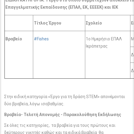
Επαγγελματικής Εκπαίδευσης (ΕΠΑΛ, ΕΚ, ΕΕΕΕΚ) και ΙΕΚ
Τίτλος Έργου
Σχολείο
Ε
Βραβείο
#Fishes
1ο Ημερήσιο ΕΠΑΛ
Μ
Ιεράπετρας
Δ
Δ
Στην ειδική κατηγορία «Έργο για τη δράση STEM» απονέμονται
δύο βραβεία, λόγω ισοβαθμίας.
Βραβεία- Τελετή Απονομής - Παρακολούθηση Εκδήλωσης
Σε όλες τις κατηγορίες, τα βραβεία για τους πρώτους και
δεύτερους νικητές καθώς και τα ειδικά βραβεία θα