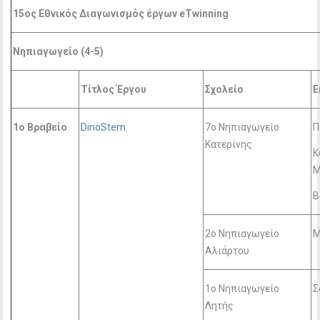
15ος Εθνικός Διαγωνισμός έργων eTwinning
Νηπιαγωγείο (4-5)
Τίτλος Έργου
Σχολείο
Ε
1o Βραβείο
DinoStem
7ο Νηπιαγωγείο
Π
Κατερίνης
Κ
Μ
Β
2ο Νηπιαγωγείο
Μ
Αλιάρτου
1ο Νηπιαγωγείο
Σ
Λητής