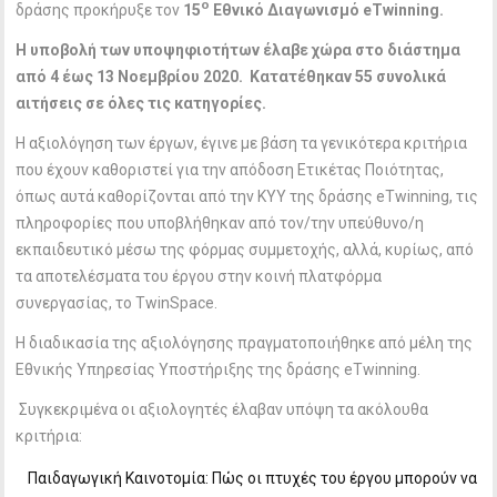
o
δράσης προκήρυξε τον
15
Εθνικό Διαγωνισμό eTwinning.
Η υποβολή των υποψηφιοτήτων έλαβε χώρα στο διάστημα
από 4 έως 13 Νοεμβρίου 2020. Κατατέθηκαν 55 συνολικά
αιτήσεις σε όλες τις κατηγορίες.
Η αξιολόγηση των έργων, έγινε με βάση τα γενικότερα κριτήρια
που έχουν καθοριστεί για την απόδοση Ετικέτας Ποιότητας,
όπως αυτά καθορίζονται από την ΚΥΥ της δράσης eTwinning, τις
πληροφορίες που υποβλήθηκαν από τον/την υπεύθυνο/η
εκπαιδευτικό μέσω της φόρμας συμμετοχής, αλλά, κυρίως, από
τα αποτελέσματα του έργου στην κοινή πλατφόρμα
συνεργασίας, το TwinSpace.
Η διαδικασία της αξιολόγησης πραγματοποιήθηκε από μέλη της
Εθνικής Υπηρεσίας Υποστήριξης της δράσης eTwinning.
Συγκεκριμένα οι αξιολογητές έλαβαν υπόψη τα ακόλουθα
κριτήρια:
Παιδαγωγική Καινοτομία: Πώς οι πτυχές του έργου μπορούν να