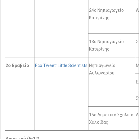
24ο Νηπιαγωγείο
Α
Κατερίνης
13ο Νηπιαγωγείο
Σ
Κατερίνης
2ο Βραβείο
Eco Tweet: Little Scientists
Νηπιαγωγείο
Μ
Αυλωναρίου
Ε
Σ
15ο Δημοτικό Σχολείο
Δ
Χαλκίδας
Δημοτικό (6-12)