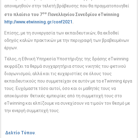
απονεμηθούν στην τελετή βράβευσης που θα πραγματοποιηθεί
ου
στο πλαίσιο του 7
Πανελληνίου Συνεδρίου eTwinning
http://www.etwinning.gr/conf2021
.
Επίσης, με τη συνεργασία των εκπαιδευτικών, θα εκδοθεί
οδηγός καλών πρακτικών με την περιγραφή των βραβευμένων
έργων.
Τέλος, η Εθνική Υπηρεσία Υποστήριξης της δράσης eTwinning
εκφράζει τα θερμά συγχαρητήρια στους νικητές του φετινού
διαγωνισμού, αλλά και τις ευχαριστίες σε όλους τους
εκπαιδευτικούς που συμμετείχαν σε αυτόν με τα eTwinning έργα
τους. Ευχόμαστε τόσο αυτοί, όσο και οι μαθητές τους να
αποκόμισαν θετικές εμπειρίες από τη συμμετοχή τους στο
eTwinning και ελπίζουμε να συνεχίσουν να τιμούν τον θεσμό με
την ενεργή συμμετοχή τους.
Δελτίο Τύπου
.