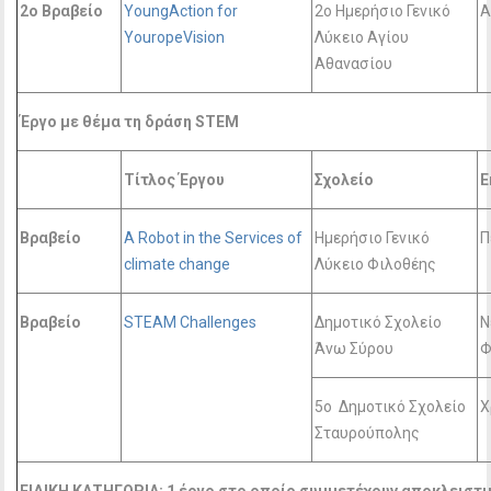
2o Βραβείο
YoungAction for
2o Ημερήσιο Γενικό
Α
YouropeVision
Λύκειο Αγίου
Αθανασίου
Έργο με θέμα τη δράση STEM
Τίτλος Έργου
Σχολείο
Ε
Βραβείο
A Robot in the Services of
Ημερήσιο Γενικό
Π
climate change
Λύκειο Φιλοθέης
Βραβείο
STEAM Challenges
Δημοτικό Σχολείο
Ν
Άνω Σύρου
Φ
5o Δημοτικό Σχολείο
Χ
Σταυρούπολης
ΕΙΔΙΚΗ ΚΑΤΗΓΟΡΙΑ: 1 έργο στο οποίο συμμετέχουν αποκλειστι