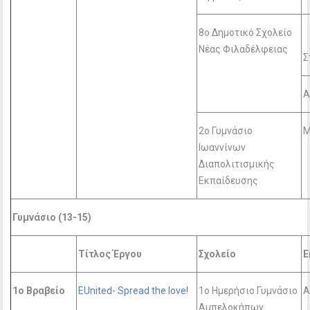
8ο Δημοτικό Σχολείο
Νέας Φιλαδέλφειας
Σ
Α
2ο Γυμνάσιο
Μ
Ιωαννίνων
Διαπολιτισμικής
Εκπαίδευσης
Γυμνάσιο (13-15)
Τίτλος Έργου
Σχολείο
Ε
1o Βραβείο
EUnited- Spread the love!
1ο Ημερήσιο Γυμνάσιο
A
Αμπελοκήπων