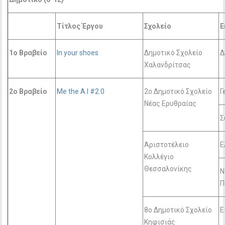
Τίτλος Έργου
Σχολείο
Ε
1o Βραβείο
In your shoes
Δημοτικό Σχολείο
Δ
Χαλανδρίτσας
2o Βραβείο
Me the A.I #2.0
2ο Δημοτικό Σχολείο
Γ
Νέας Ερυθραίας
Σ
Αριστοτέλειο
Ε
Κολλέγιο
Θεσσαλονίκης
Ν
Π
8ο Δημοτικό Σχολείο
Ε
Κηφισιάς