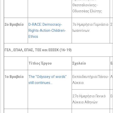
Θεσσαλονίκης-
Οδυσσέας Ελύτης
2o Βραβείο
D-RACE: Democracy-
7ο Ημερήσιο Γυμνάσιο
Σ
Rights-Action-Children-
Ιωαννίνων
Ethics
ΓΕΛ , ΕΠΑΛ, ΕΠΑΣ, TEE και ΕΕΕΕΚ (16-19)
Τίτλος Έργου
Σχολείο
Ε
1ο Βραβείο
The "Odyssey of words"
Εκπαιδευτήρια Πάνου-
Λ
still continues...
Λύκειο
27ο Ημερήσιο Γενικό
Ε
Λύκειο Αθηνών