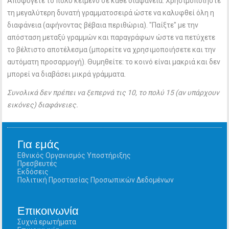
Αποφύγετε το πολύ κείμενο σε κάθε διαφάνεια. Χρησιμοποιήστε
τη μεγαλύτερη δυνατή γραμματοσειρά ώστε να καλυφθεί όλη η
διαφάνεια (αφήνοντας βέβαια περιθώρια). "Παίξτε" με την
απόσταση μεταξύ γραμμών και παραγράφων ώστε να πετύχετε
το βέλτιστο αποτέλεσμα (μπορείτε να χρησιμοποιήσετε και την
αυτόματη προσαρμογή). Θυμηθείτε: το κοινό είναι μακριά και δεν
μπορεί να διαβάσει μικρά γράμματα.
Συνολικά δεν πρέπει να ξεπερνά τις 10, το πολύ 15 (αν υπάρχουν
εικόνες) διαφάνειες.
Για εμάς
Εθνικός Οργανισμός Υποστήριξης
Πρεσβευτές
Εκδόσεις
Πολιτική Προστασίας Προσωπικών Δεδομένων
Επικοινωνία
Συχνά ερωτήματα