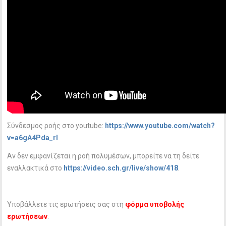
Σύνδεσμος ροής στο youtube:
https://www.youtube.com/watch?
v=a6gA4Pda_rI
Αν δεν εμφανίζεται η ροή πολυμέσων, μπορείτε να τη δείτε
εναλλακτικά στο
https://video.sch.gr/live/show/418
.
Υποβάλλετε τις ερωτήσεις σας στη
φόρμα υποβολής
ερωτήσεων
.