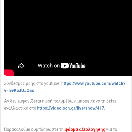
Σύνδεσμος ροής στο youtube:
https://www.youtube.com/watch?
v=IvvKbJUJQao
Αν δεν εμφανίζεται η ροή πολυμέσων, μπορείτε να τη δείτε
εναλλακτικά στο
https://video.sch.gr/live/show/417
.
Παρακαλούμε συμπληρώστε τη
φόρμα αξιολόγησης
για το