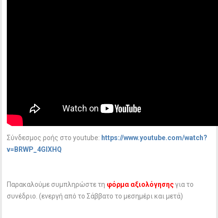
Σύνδεσμος ροής στο youtube:
https://www.youtube.com/watch?
v=BRWP_4GlXHQ
Παρακαλούμε συμπληρώστε τη
φόρμα αξιολόγησης
για το
συνέδριο. (ενεργή από το Σάββατο το μεσημέρι και μετά)