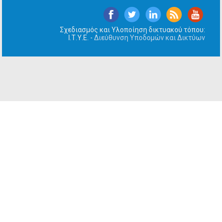
Σχεδιασμός και Υλοποίηση δικτυακού τόπου:
Ι.Τ.Υ.Ε. -
Διεύθυνση Υποδομών και Δικτύων