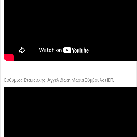
Ευθύμιος Σταμούλης, Αγγελιδάκη Μαρία Σύμβουλοι ΙΕΠ,