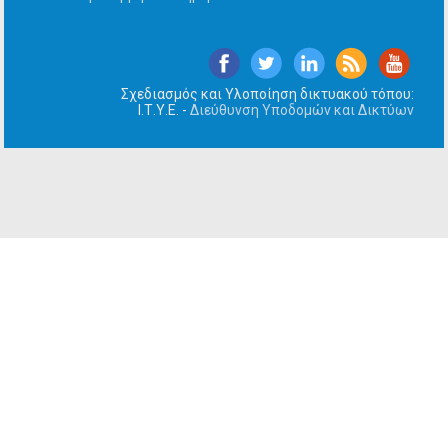
Σχεδιασμός και Υλοποίηση δικτυακού τόπου:
Ι.Τ.Υ.Ε. -
Διεύθυνση Υποδομών και Δικτύων