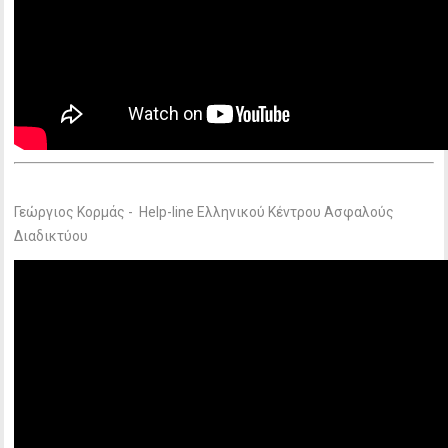
Γεώργιος Κορμάς - Help-line Ελληνικού Κέντρου Ασφαλούς
Διαδικτύου