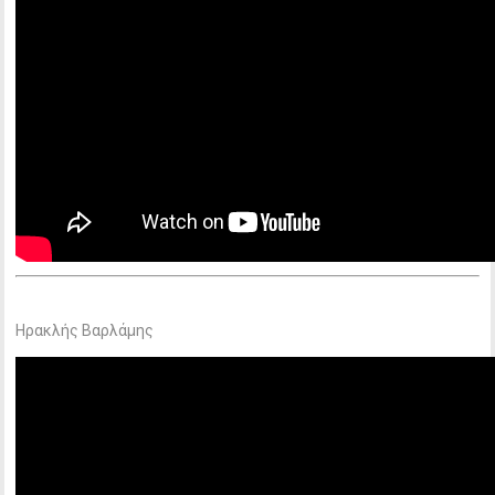
Ηρακλής Βαρλάμης