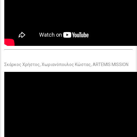
Σκάρκος Χρήστος, Χωριανόπουλος Κώστας, ARTEMIS MISSION