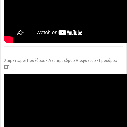
Χαιρετισμοί Προέδρου - Αντιπροέδρου Διόφαντου - Προέδρου
ΙΕΠ