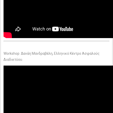
Workshop Δανάη Μανδραβέλη, Ελληνικό Κέντρο Ασφαλούς
Διαδικτύου.