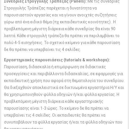
Συνεδρίες Στρογγυλής Τράπεζας (
Panels
):
Με τις συνεδρίες
Στρογγυλής Τράπεζας παρέχεται η δυνατότητα να
παρουσιαστούν εργασίες και να γίνουν ανοιχτές συζητήσεις
γύρω από ένα ειδικό θέμα (πχ εκπαιδευτικές κοινότητες) . Η
προβλεπόμενη μέγιστη διάρκεια κάθε συνεδρίας θα είναι 90
λεπτά. Κάθε στρογγυλή τράπεζα θα πρέπει να περιλαμβάνει το
πολύ 4-5 εισηγήσεις. Το σχετικό κείμενο για κάθε παρουσίαση
δε θα πρέπει να υπερβαίνει τις 4 σελίδες.
Εργαστηριακές παρουσιάσεις (
tutorials
&
workshops
):
Παρουσίαση, διδασκαλία ή επιμόρφωση σε διδακτικές
προσεγγίσεις και περιβάλλοντα διδασκαλίας, σε εφαρμογές για
εκπαιδευτική χρήση που αφορά στη θεματολογία του συνεδρίου.
Θα διεξαχθούν αποκλειστικά σε δικτυωμένα εργαστήρια Η/Υ και
θα χρησιμοποιηθούν φύλλα οδηγιών ή/και φύλλα εργασίας. Η
προβλεπόμενη μέγιστη διάρκεια κάθε εργαστηριακής
παρουσίασης είναι 1-3 ώρες. Το κείμενο δε θα πρέπει να
υπερβαίνει τις 4 σελίδες. Οι εκπαιδευτές θα πρέπει να
συνυποβάλουν τα φύλλα εργασίας ή/και τα φύλλα οδηγιών που