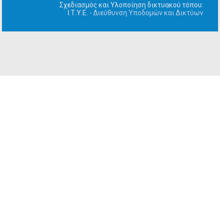
Σχεδιασμός και Υλοποίηση δικτυακού τόπου:
Ι.Τ.Υ.Ε. -
Διεύθυνση Υποδομών και Δικτύων