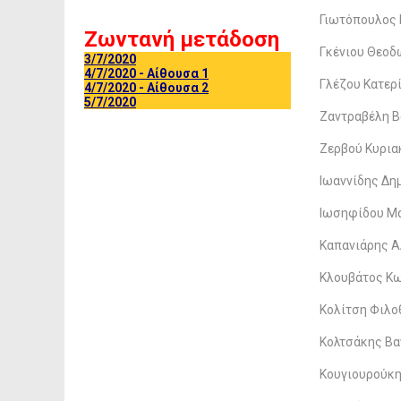
Γιωτόπουλος 
Ζωντανή μετάδοση
Γκένιου Θεο
3/7/2020
4/7/2020 - Αίθουσα 1
Γλέζου Κατερ
4/7/2020 - Αίθουσα 2
5/7/2020
Ζαντραβέλη 
Ζερβού Κυρια
Ιωαννίδης Δη
Ιωσηφίδου Μ
Καπανιάρης Α
Κλουβάτος Κ
Κολίτση Φιλο
Κολτσάκης Βα
Κουγιουρούκη