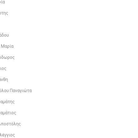
φία
ώτης
άδου
 Μαρία
όδωρος
ιος
άνθη
ύλου Παναγιώτα
ταμάτης
αμάτιος
Αποστόλης
λέγγιος