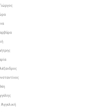
Γιώργος
δώρα
ίνα
Βαρβάρα
κή
μήτρης
αρία
λέξανδρος
ωνσταντίνος
θέη
γγέλης
 Αγγελική