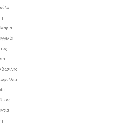
ρούλα
νη
 Μαρία
αγγελία
στος
ρία
υ Βασίλης
ταφυλλιά
φία
Νίκος
αντία
θή