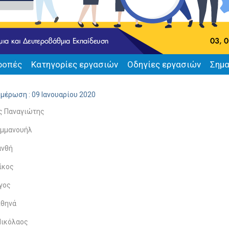
ροπές
Κατηγορίες εργασιών
Οδηγίες εργασιών
Σημα
ημέρωση : 09 Ιανουαρίου 2020
ς Παναγιώτης
Εμμανουήλ
ανθή
ίκος
γος
Αθηνά
Νικόλαος