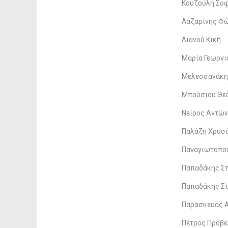
Κουζούλη Σο
Λαζαρίνης Φ
Λιανού Κική
Μαρία Γεωργι
Μελεσσανάκη
Μπούσιου Θε
Νείρος Αντών
Παλάζη Χρυσ
Παναγιωτοπο
Παπαδάκης Σ
Παπαδάκης Στ
Παρασκευάς 
Πέτρος Προβε