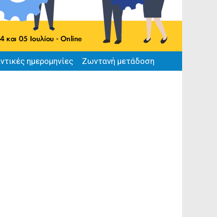
ντικές ημερομηνίες
Ζωντανή μετάδοση