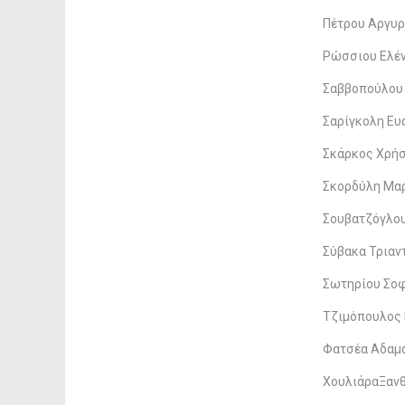
Πέτρου Αργυ
Ρώσσιου Ελέ
Σαββοπούλου
Σαρίγκολη Ευ
Σκάρκος Χρή
Σκορδύλη Μα
Σουβατζόγλο
Σύβακα Τριαν
Σωτηρίου Σο
Τζιμόπουλος 
Φατσέα Αδαμ
ΧουλιάραΞαν