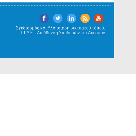
Σχεδιασμός και Υλοποίηση δικτυακού τόπου:
Ι.Τ.Υ.Ε. -
Διεύθυνση Υποδομών και Δικτύων