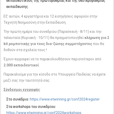
εκπαιδευτικούς της πρωτοβάθμιας και της δευτεροβάθμιας
εκπαίδευσης.
Εξ’ αυτών, 4 εργαστήρια και 12 εισηγήσεις αφορούν στην
Τεχνητή Νοημοσύνη στην Εκπαίδευση.
Την πρώτη ημέρα του συνεδρίου (Παρασκευή - 8/11) και την
τελευταία (Κυριακή - 10/11) θα πραγματοποιηθεί
κλήρωση για 2
kit
ρομποτικής για τους δια-ζώσης συμμετέχοντες
που θα
δοθούν στα σχολεία τους !
Έχουν εγγραφεί να το παρακολουθήσουν περισσότεροι από
2.000 εκπαιδευτικοί
.
Παρακαλούμε για την είσοδο στο Υπουργείο Παιδείας να έχετε
μαζί σας την ταυτότητά σας.
Σύνδεσμοι εγγραφής
:
Στο συνέδριο:
https://www.etwinning.gr/conf2024register
Στα workshops του συνεδρίου:
https://www.etwinning.gr/conf2024workshops