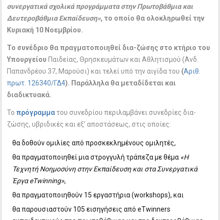
συνεργατικά σχολικά προγράμματα στην Πρωτοβάθμια και
Δευτεροβάθμια Εκπαίδευση»
, το οποίο θα ολοκληρωθεί την
Κυριακή 10 Νοεμβρίου.
Το συνέδριο θα πραγματοποιηθεί δια-ζώσης στο κτήριο του
Υπουργείου
Παιδείας, Θρησκευμάτων και Αθλητισμού (Ανδ.
Παπανδρέου 37, Μαρούσι) και τελεί υπό την αιγίδα του
(
Αριθ.
πρωτ. 126340/ΓΔ4
). Παράλληλα θα μεταδίδεται και
διαδικτυακά.
Το
πρόγραμμα
του συνεδρίου περιλαμβάνει συνεδρίες δια-
ζώσης, υβριδικές και εξ’ αποστάσεως, στις οποίες:
θα δοθούν ομιλίες από προσκεκλημένους ομιλητές,
θα πραγματοποιηθεί μια στρογγυλή τράπεζα με θέμα
«Η
Τεχνητή Νοημοσύνη στην Εκπαίδευση και στα Συνεργατικά
Έργα eTwinning»
,
θα πραγματοποιηθούν 15 εργαστήρια (workshops), και
θα παρουσιαστούν 105 εισηγήσεις από eTwinners