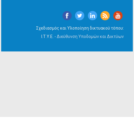
Σχεδιασμός και Υλοποίηση δικτυακού τόπου:
Ι.Τ.Υ.Ε. -
Διεύθυνση Υποδομών και Δικτύων