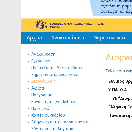
Αρχική
Ανακοινώσεις
Θεματολογία
Ανακοίνωση
Διοργ
Εγγραφές
Πρόσκληση - Δελτίο Τύπου
Τελευταία εν
Σημαντικές ημερομηνίες
Διοργάνωση
Εθνικός Ορ
Αφίσα
Υ
.
ΠAI.Θ.Α.
Πρόγραμμα
ITYE
“Διόφα
Εργαστήρια (workshops)
Ελληνική Έ
Πρακτικά
Κριτές συνεδρίου
Πανεπιστήμ
Οδηγίες για τις παρουσιάσεις
Σύντομος απολογισμός