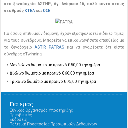
στο ξενοδοχείο ΑΣΤΗΡ, Αγ. Ανδρέου 16, πολύ κοντά στους
σταθμούς
ΚΤΕΛ
και
ΟΣΕ
Για όσους επιθυμούν διαμονή, έχουν εξασφαλιστεί ειδικές τιμές
για τους συνέδρους. Μπορείτε να επικοινωνήσετε απευθείας με
το ξενοδοχείο
ASTIR PATRAS
και να αναφέρετε ότι είστε
σύνεδρος eTwinning.
Μονόκλινο δωμάτιο με πρωινό € 50,00 την ημέρα
Δίκλινο δωμάτιο με πρωινό € 60,00 την ημέρα
Τρίκλινο δωμάτιο με πρωινό € 75,00 την ημέρα
Για εμάς
Εθνικός Οργανισμός Υποστήριξης
Πρεσβευτές
Εκδόσεις
Πολιτική Προστασίας Προσωπικών Δεδομένων