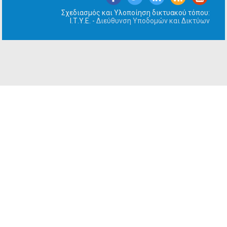
Σχεδιασμός και Υλοποίηση δικτυακού τόπου:
Ι.Τ.Υ.Ε. -
Διεύθυνση Υποδομών και Δικτύων