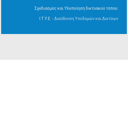
Σχεδιασμός και Υλοποίηση δικτυακού τόπου:
Ι.Τ.Υ.Ε. -
Διεύθυνση Υποδομών και Δικτύων