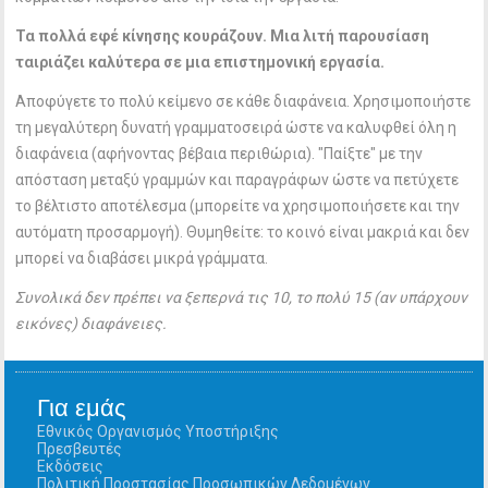
Τα πολλά εφέ κίνησης κουράζουν. Μια λιτή παρουσίαση
ταιριάζει καλύτερα σε μια επιστημονική εργασία.
Αποφύγετε το πολύ κείμενο σε κάθε διαφάνεια. Χρησιμοποιήστε
τη μεγαλύτερη δυνατή γραμματοσειρά ώστε να καλυφθεί όλη η
διαφάνεια (αφήνοντας βέβαια περιθώρια). "Παίξτε" με την
απόσταση μεταξύ γραμμών και παραγράφων ώστε να πετύχετε
το βέλτιστο αποτέλεσμα (μπορείτε να χρησιμοποιήσετε και την
αυτόματη προσαρμογή). Θυμηθείτε: το κοινό είναι μακριά και δεν
μπορεί να διαβάσει μικρά γράμματα.
Συνολικά δεν πρέπει να ξεπερνά τις 10, το πολύ 15 (αν υπάρχουν
εικόνες) διαφάνειες.
Για εμάς
Εθνικός Οργανισμός Υποστήριξης
Πρεσβευτές
Εκδόσεις
Πολιτική Προστασίας Προσωπικών Δεδομένων